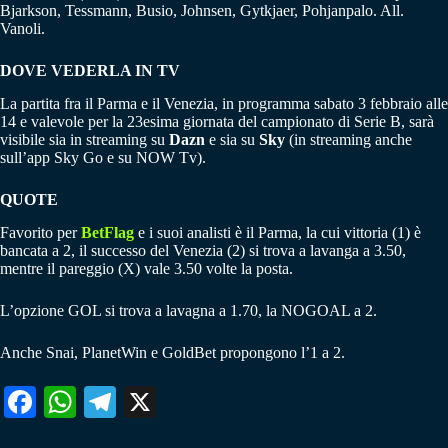
Bjarkson, Tessmann, Busio, Johnsen, Gytkjaer, Pohjanpalo. All.
Vanoli.
DOVE VEDERLA IN TV
La partita fra il Parma e il Venezia, in programma sabato 3 febbraio alle
14 e valevole per la 23esima giornata del campionato di Serie B, sarà
visibile sia in streaming su
Dazn
e sia su
Sky
(in streaming anche
sull’app Sky Go e su NOW Tv).
QUOTE
Favorito per
BetFlag
e i suoi analisti è il Parma, la cui vittoria (1) è
bancata a 2, il successo del Venezia (2) si trova a lavanga a 3.50,
mentre il pareggio (X) vale 3.50 volte la posta.
L’opzione GOL si trova a lavagna a 1.70, la NOGOAL a 2.
Anche Snai, PlanetWin e GoldBet propongono l’1 a 2.
Fa
W
Te
X
ce
ha
le