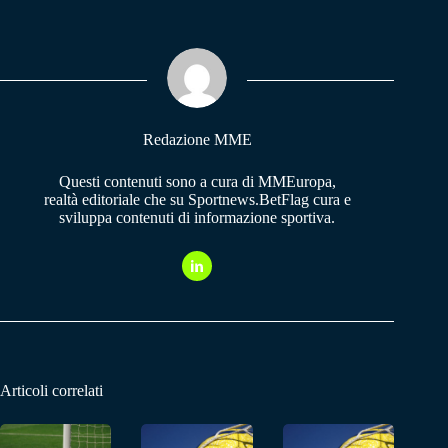
bo
ts
gr
ok
A
a
pp
m
Redazione MME
Questi contenuti sono a cura di MMEuropa,
realtà editoriale che su Sportnews.BetFlag cura e
sviluppa contenuti di informazione sportiva.
Articoli correlati