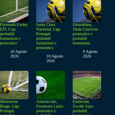
Plymouth Exeter,
Santa Clara
Ekstraklasa,
EFL Cup:
Nacional, Liga
Slask-Cracovia:
probabili
Portugal:
pronostico e
formazioni e
probabili
probabili
pronostico
formazioni e
formazioni
pronostico
10 Agosto
9 Agosto
2026
10 Agosto
2026
2026
Moreirense
Amichevole,
Eredivisie,
Braga, Liga
Frosinone Lazio:
Zwolle Ajax:
Portugal:
pronostico e
probabili