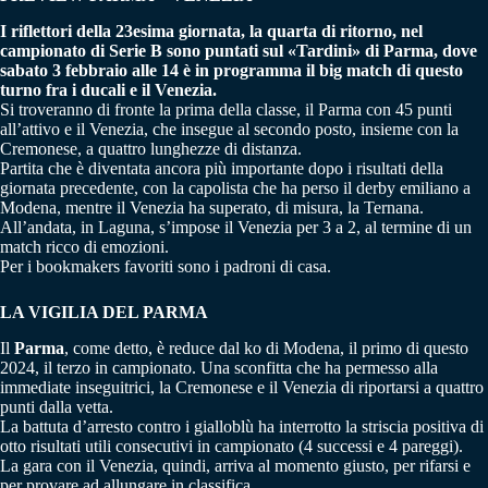
I riflettori della 23esima giornata, la quarta di ritorno, nel
campionato di Serie B sono puntati sul «Tardini» di Parma, dove
sabato 3 febbraio alle 14 è in programma il big match di questo
turno fra i ducali e il Venezia.
Si troveranno di fronte la prima della classe, il Parma con 45 punti
all’attivo e il Venezia, che insegue al secondo posto, insieme con la
Cremonese, a quattro lunghezze di distanza.
Partita che è diventata ancora più importante dopo i risultati della
giornata precedente, con la capolista che ha perso il derby emiliano a
Modena, mentre il Venezia ha superato, di misura, la Ternana.
All’andata, in Laguna, s’impose il Venezia per 3 a 2, al termine di un
match ricco di emozioni.
Per i bookmakers favoriti sono i padroni di casa.
LA VIGILIA DEL PARMA
Il
Parma
, come detto, è reduce dal ko di Modena, il primo di questo
2024, il terzo in campionato. Una sconfitta che ha permesso alla
immediate inseguitrici, la Cremonese e il Venezia di riportarsi a quattro
punti dalla vetta.
La battuta d’arresto contro i gialloblù ha interrotto la striscia positiva di
otto risultati utili consecutivi in campionato (4 successi e 4 pareggi).
La gara con il Venezia, quindi, arriva al momento giusto, per rifarsi e
per provare ad allungare in classifica.