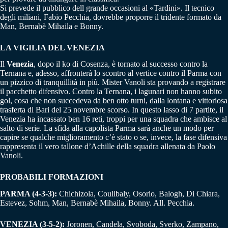
Si prevede il pubblico dell grande occasioni al «Tardini». Il tecnico
degli miliani, Fabio Pecchia, dovrebbe proporre il tridente formato da
Man, Bernabè Mihaila e Bonny.
LA VIGILIA DEL VENEZIA
Il
Venezia
, dopo il ko di Cosenza, è tornato al successo contro la
Ternana e, adesso, affronterà lo scontro al vertice contro il Parma con
un pizzico di tranquillità in più. Mister Vanoli sta provando a registrare
il pacchetto difensivo. Contro la Ternana, i lagunari non hanno subito
gol, cosa che non succedeva da ben otto turni, dalla lontana e vittoriosa
trasferta di Bari del 25 novembre scorso. In questo lasso di 7 partite, il
Venezia ha incassato ben 16 reti, troppi per una squadra che ambisce al
salto di serie. La sfida alla capolista Parma sarà anche un modo per
capire se qualche miglioramento c’è stato o se, invece, la fase difensiva
rappresenta il vero tallone d’Achille della squadra allenata da Paolo
Vanoli.
PROBABILI FORMAZIONI
PARMA (4-3-3):
Chichizola, Coulibaly, Osorio, Balogh, Di Chiara,
Estevez, Sohm, Man, Bernabè Mihaila, Bonny. All. Pecchia.
VENEZIA (3-5-2):
Joronen, Candela, Svoboda, Sverko, Zampano,