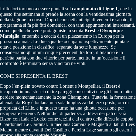
I riflettori tornano a essere puntati sul
campionato di Ligue 1
, che in
questo fine settimana si prende la scena con la ventiduesima giornata
della stagione in corso. Dopo i consueti anticipi di venerdì e sabato, il
programma si fa più fitti domenica, con tanti appuntamenti interessanti,
come quello che vede protagoniste in serata
Brest
e
Olympique
Marsiglia
, entrambe a caccia di un piazzamento in Europa per la
prossima annata. Le due squadre occupano rispettivamente quinta e
ottava posizione in classifica, separate da sette lunghezze. Se
consideriamo gli ultimi cinque precedenti tra loro, il bilancio è in
perfetta parità con due vittorie per parte, mentre in un’occasione il
confronto è terminato senza vincitori né vinti.
COME SI PRESENTA IL BREST
Dopo l’en-plein trovato contro Lorient e Montpellier, il
Brest
è
incappato in una striscia di tre pareggi consecutivi che gli hanno fatto
perdere momentaneamente la zona Champions. Tuttavia, la formazione
allenata da
Roy
è lontana una sola lunghezza dal terzo posto, ora di
proprietà del Lille, e in questo turno ha una ghiotta occasione per
recuperare terreno. Nell’undici di partenza, a difesa dei pali ci sarà
Bizor, con Lala e Locko come terzini e al centro della difesa la coppia
Chardonnet-Le Cardinal. In mediana Camara e Magnetti ai lati di Lees
Melou, mentre davanti Del Castillo e Pereira Lage saranno gli esterni
attorno alla punta centrale
Mounie
.