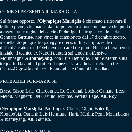
COME SI PRESENTA IL MARSIGLIA
Sul fronte opposto, l’
Olympique Marsiglia
è chiamato a ritrovare il
bottino pieno, che manca da troppo tempo a una compagine che punta
a essere tra le regine del calcio d’Oltralpe. La truppa condotta da
Gennaro
Gattuso
, non vince in campionato dal 17 dicembre scorso,
inanellando poi quattro pareggi e una sconfitta. Il quoziente di
difficoltà è alto, ma l’OM deve cercare i tre punti. Nello schieramento
iniziale, il tecnico ex Napoli punterà sul tandem offensivo
Moumbagna-
Aubameyang
, con Luis Henrique, Harit e Merlin sulla
trequarti. Davanti al portiere Lopez ci sarà la linea arretrata a tre
Clauss-Gigot-Balerdi, con Kondogbia e Ounahi in mediana.
PROBABILI FORMAZIONI
Brest
: Bizot; Lala, Chardonnet, Le Cardinal, Locko; Camara, Lees
Melou, Magnetti; Del Castillo, Mounie, Pereira Lage.
All.
Roy.
Olympique Marsiglia
: Pau Lopez; Clauss, Gigot, Balerdi;
Kondogbia, Ounahi; Luis Henrique, Harit, Merlin; Pemi Moumbagna,
Aubameyang.
All.
Gattuso.
DOVE VEDERLA IN TV