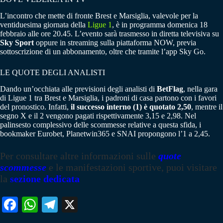
L’incontro che mette di fronte Brest e Marsiglia, valevole per la
ventiduesima giornata della
Ligue 1
, è in programma domenica 18
febbraio alle ore 20.45. L’evento sarà trasmesso in diretta televisiva su
Sky Sport
oppure in streaming sulla piattaforma NOW, previa
sottoscrizione di un abbonamento, oltre che tramite l’app Sky Go.
LE QUOTE DEGLI ANALISTI
Dando un’occhiata alle previsioni degli analisti di
BetFlag
, nella gara
di Ligue 1 tra Brest e Marsiglia, i padroni di casa partono con i favori
del pronostico. Infatti,
il successo interno (1) è quotato 2,50
, mentre il
segno X e il 2 vengono pagati rispettivamente 3,15 e 2,98. Nel
palinsesto complessivo delle scommesse relative a questa sfida, i
bookmaker Eurobet, Planetwin365 e SNAI propongono l’1 a 2,45.
Per consultare altre informazioni sulle
quote
scommesse
e le manifestazioni sportive, puoi visitare
la
sezione dedicata
Fa
W
Te
X
ce
ha
le