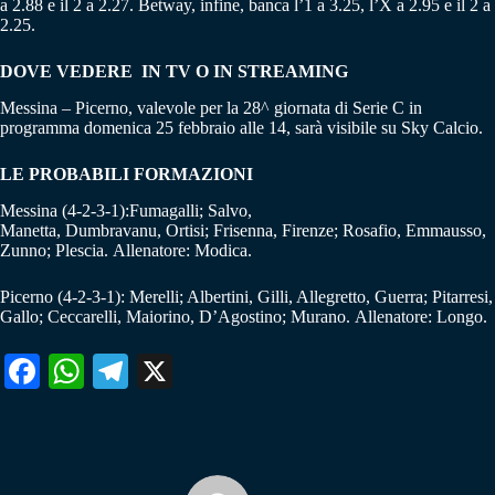
a 2.88 e il 2 a 2.27. Betway, infine, banca l’1 a 3.25, l’X a 2.95 e il 2 a
2.25.
DOVE VEDERE IN TV O IN STREAMING
Messina – Picerno, valevole per la 28^ giornata di Serie C in
programma domenica 25 febbraio alle 14, sarà visibile su Sky Calcio.
LE PROBABILI FORMAZIONI
Messina (4-2-3-1):Fumagalli; Salvo,
Manetta, Dumbravanu, Ortisi; Frisenna, Firenze; Rosafio, Emmausso,
Zunno; Plescia. Allenatore: Modica.
Picerno (4-2-3-1): Merelli; Albertini, Gilli, Allegretto, Guerra; Pitarresi,
Gallo; Ceccarelli, Maiorino, D’Agostino; Murano. Allenatore: Longo.
Fa
W
Te
X
ce
ha
le
bo
ts
gr
ok
A
a