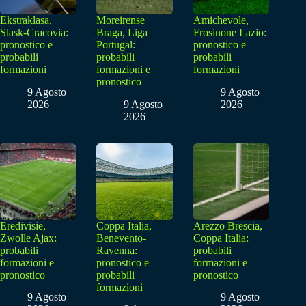
Ekstraklasa,
Moreirense
Amichevole,
Slask-Cracovia:
Braga, Liga
Frosinone Lazio:
pronostico e
Portugal:
pronostico e
probabili
probabili
probabili
formazioni
formazioni e
formazioni
pronostico
9 Agosto
9 Agosto
2026
9 Agosto
2026
2026
Eredivisie,
Coppa Italia,
Arezzo Brescia,
Zwolle Ajax:
Benevento-
Coppa Italia:
probabili
Ravenna:
probabili
formazioni e
pronostico e
formazioni e
pronostico
probabili
pronostico
formazioni
9 Agosto
9 Agosto