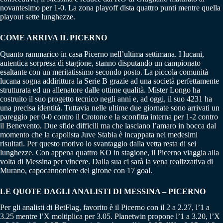
novantesimo per 1-0. La zona playoff dista quattro punti mentre quella
playout sette lunghezze.
COME ARRIVA IL PICERNO
Quanto rammarico in casa Picerno nell’ultima settimana. I lucani,
autentica sorpresa di stagione, stanno disputando un campionato
esaltante con un meritatissimo secondo posto. La piccola comunità
lucana sogna addirittura la Serie B grazie ad una società perfettamente
strutturata ed un allenatore dalle ottime qualità. Mister Longo ha
costruito il suo progetto tecnico negli anni e, ad oggi, il suo 4231 ha
una precisa identità. Tuttavia nelle ultime due giornate sono arrivati un
pareggio per 0-0 contro il Crotone e la sconfitta interna per 1-2 contro
il Benevento. Due sfide difficili ma che lasciano l’amaro in bocca dal
momento che la capolista Juve Stabia è incappata nei medesimi
risultati. Per questo motivo lo svantaggio dalla vetta resta di sei
lunghezze. Con appena quattro KO in stagione, il Picerno viaggia alla
volta di Messina per vincere. Dalla sua ci sarà la vena realizzativa di
Murano, capocannoniere del girone con 17 goal.
LE QUOTE DAGLI ANALISTI DI MESSINA – PICERNO
Per gli analisti di BetFlag, favorito è il Picerno con il 2 a 2.27, l’1 a
3.25 mentre l’X moltiplica per 3.05. Planetwin propone l’1 a 3.20, l’X