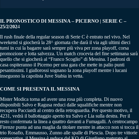
IL PRONOSTICO DI MESSINA – PICERNO | SERIE C –
25/2/202
4
Il rush finale della regular season di Serie C è entrato nel vivo. Nel
weekend si giocherà la 28^ giornata che darà il via agli ultimi dieci
turni in cui la bagarre sarà sempre più viva per zona playoff, corsa
promozione e lotta salvezza. Un match crocevia del fine settimana sarà
quello che si giocherà al “Franco Scoglio” di Messina. I padroni di
casa ospiteranno il Picerno per una gara che mette in palio punti
pesantissimi. I giallorossi sognano la zona playoff mentre i lucani
inseguono la capolista Juve Stabia in vetta.
COME SI PRESENTA IL MESSINA
Mister Modica torna ad avere una rosa più completa. Di nuovo
disponibili Salvo e Ragusa reduci dalle squalifiche mentre non
recupera Pacciardi al centro della retroguardia. Per questo motivo, il
4231, vedrà il ballottaggio aperto tra Salvo e Lia sulla destra. Per il
resto confermata la linea a quattro davanti a Fumagalli. A centrocampo
Firenze punta ad una maglia da titolare mentre in attacco non si tocca il
trio Rosafio, Emmausso, Zunno alle spalle di Plescia. Dopo tre vittorie
consecutive, il Messina è reduce dal KO di Giugliano maturato al