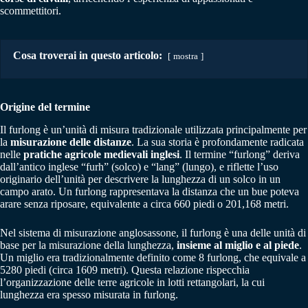
scommettitori.
Cosa troverai in questo articolo:
mostra
Origine del termine
Il furlong è un’unità di misura tradizionale utilizzata principalmente per
la
misurazione delle distanze
. La sua storia è profondamente radicata
nelle
pratiche agricole medievali inglesi
. Il termine “furlong” deriva
dall’antico inglese “furh” (solco) e “lang” (lungo), e riflette l’uso
originario dell’unità per descrivere la lunghezza di un solco in un
campo arato. Un furlong rappresentava la distanza che un bue poteva
arare senza riposare, equivalente a circa 660 piedi o 201,168 metri.
Nel sistema di misurazione anglosassone, il furlong è una delle unità di
base per la misurazione della lunghezza,
insieme al miglio e al piede
.
Un miglio era tradizionalmente definito come 8 furlong, che equivale a
5280 piedi (circa 1609 metri). Questa relazione rispecchia
l’organizzazione delle terre agricole in lotti rettangolari, la cui
lunghezza era spesso misurata in furlong.