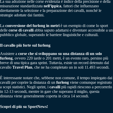
La sua adozione nelle corse evidenzia è indice della precisione e della
misurazione standardizzata
nell’ippica
, fattori che influenzano
direttamente la selezione e la preparazione dei cavalli, nonché le
strategie adottate dai fantini.
La
conversione del furlong in metri
è un esempio di come lo sport
delle
corse di cavalli
abbia saputo adattarsi e diventare accessibile a un
pubblico globale, superando le barriere linguistiche e culturali.
Il cavallo più forte sul furlong
Assistere a
corse che si sviluppano su una distanza di un solo
furlong
, ovvero 220 iarde o 201 metri, è un evento raro, persino più
breve di una tipica gara sprint. Tuttavia, esiste un record detenuto dal
cavallo
Travel Plan
, che ne ha completato un in soli 11.493 secondi.
È interessante notare che, sebbene non comune, il tempo impiegato dai
cavalli per coprire la distanza di un
furlong
viene comunque registrato
a scopi statistici. Negli sprint, i
cavalli
più rapidi riescono a percorrerlo
in 12-13 secondi, mentre in gare che superano il miglio, questa
distanza viene generalmente coperta in circa 14 secondi.
Scopri di più su SportNews!