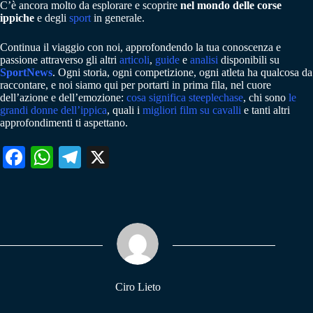
C’è ancora molto da esplorare e scoprire
nel mondo delle corse
ippiche
e degli
sport
in generale.
Continua il viaggio con noi, approfondendo la tua conoscenza e
passione attraverso gli altri
articoli
,
guide
e
analisi
disponibili su
SportNews
. Ogni storia, ogni competizione, ogni atleta ha qualcosa da
raccontare, e noi siamo qui per portarti in prima fila, nel cuore
dell’azione e dell’emozione:
cosa significa steeplechase
, chi sono
le
grandi donne dell’ippica
, quali i
migliori film su cavalli
e tanti altri
approfondimenti ti aspettano.
Fa
W
Te
X
ce
ha
le
bo
ts
gr
ok
A
a
pp
m
Ciro Lieto