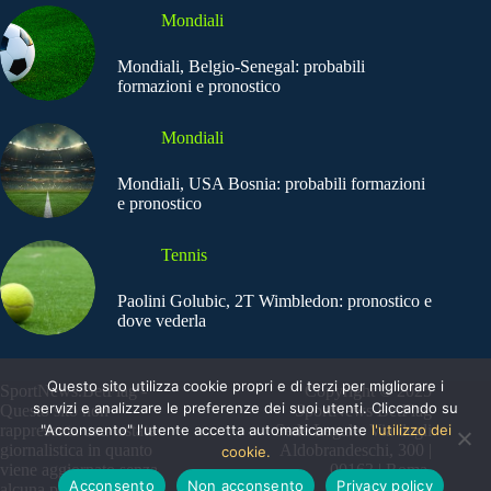
Mondiali
Mondiali, Belgio-Senegal: probabili
formazioni e pronostico
Mondiali
Mondiali, USA Bosnia: probabili formazioni
e pronostico
Tennis
Paolini Golubic, 2T Wimbledon: pronostico e
dove vederla
Questo sito utilizza cookie propri e di terzi per migliorare i
SportNews.BetFlag -
Copyright © 2025
servizi e analizzare le preferenze dei suoi utenti. Cliccando su
Questo sito non
SportNews BetFlag
"Acconsento" l'utente accetta automaticamente
l'utilizzo dei
rappresenta una testata
Sede Legale: Via degli
giornalistica in quanto
Aldobrandeschi, 300 |
cookie.
viene aggiornato senza
00163 | Roma
Acconsento
Non acconsento
Privacy policy
alcuna periodicità