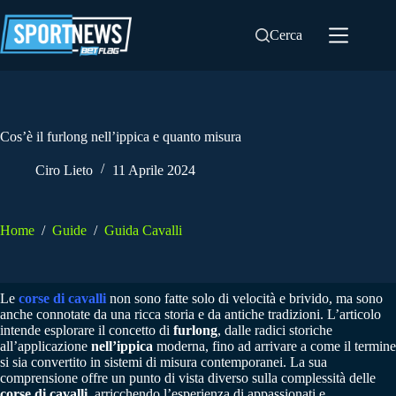
Salta
al
Cerca
contenuto
Cos’è il furlong nell’ippica e quanto misura
Ciro Lieto
11 Aprile 2024
Home
/
Guide
/
Guida Cavalli
Le
corse di cavalli
non sono fatte solo di velocità e brivido, ma sono
anche connotate da una ricca storia e da antiche tradizioni. L’articolo
intende esplorare il concetto di
furlong
, dalle radici storiche
all’applicazione
nell’ippica
moderna, fino ad arrivare a come il termine
si sia convertito in sistemi di misura contemporanei. La sua
comprensione offre un punto di vista diverso sulla complessità delle
corse di cavalli
, arricchendo l’esperienza di appassionati e