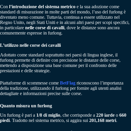
Con
l’introduzione del sistema metrico
e la sua adozione come
standard di misurazione in molte parti del mondo, l’uso del furlong è
diventato meno comune. Tuttavia, continua a essere utilizzato nel
Regno Unito, negli Stati Uniti e in alcuni altri paesi per scopi specifici,
in particolare
nelle corse di cavalli
, dove le distanze sono ancora
comunemente espresse in furlong.
L’utilizzo nelle corse dei cavalli
Adottato come standard soprattutto nei paesi di lingua inglese, il
furlong permette di definire con precisione le distanze delle corse,
mettendo a disposizione una base comune per il confronto delle
prestazioni e delle strategie.
Piattaforme di scommesse come
BetFlag
riconoscono l’importanza
della tradizione, utilizzando il furlong per fornire agli utenti analisi
dettagliate e informazioni precise sulle corse.
Quanto misura un furlong
Un furlong è pari a
1/8 di miglio
, che corrisponde a
220 iarde
o
660
piedi
. Tradotto nel sistema metrico, si aggira sui
201,168 metri
.