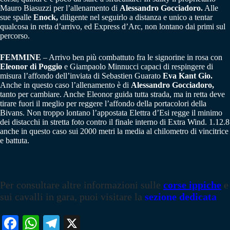
Mauro Biasuzzi per l’allenamento di
Alessandro Gocciadoro.
Alle
sue spalle
Enock,
diligente nel seguirlo a distanza e unico a tentar
qualcosa in retta d’arrivo, ed Express d’Arc, non lontano dai primi sul
percorso.
FEMMINE
– Arrivo ben più combattuto fra le signorine in rosa con
Eleonor di Poggio
e Giampaolo Minnucci capaci di respingere di
misura l’affondo dell’inviata di Sebastien Guarato
Eva Kant Gio.
Anche in questo caso l’allenamento è di
Alessandro Gocciadoro,
tanto per cambiare. Anche Eleonor guida tutta strada, ma in retta deve
tirare fuori il meglio per reggere l’affondo della portacolori della
Bivans. Non troppo lontano l’appostata Elettra d’Esi regge il minimo
dei distacchi in stretta foto contro il finale interno di Extra Wind. 1.12.8
anche in questo caso sui 2000 metri la media al chilometro di vincitrice
e battuta.
Per consultare altre informazioni sulle
corse ippiche
e
sui cavalli in gara, puoi visitare la
sezione dedicata
Fa
W
Te
X