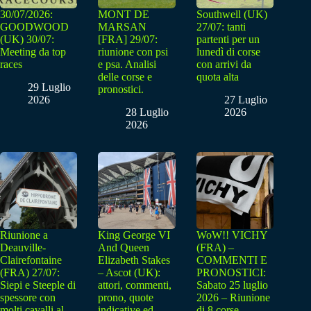
30/07/2026:
MONT DE
Southwell (UK)
GOODWOOD
MARSAN
27/07: tanti
(UK) 30/07:
[FRA] 29/07:
partenti per un
Meeting da top
riunione con psi
lunedì di corse
races
e psa. Analisi
con arrivi da
delle corse e
quota alta
29 Luglio
pronostici.
2026
27 Luglio
28 Luglio
2026
2026
Riunione a
King George VI
WoW!! VICHY
Deauville-
And Queen
(FRA) –
Clairefontaine
Elizabeth Stakes
COMMENTI E
(FRA) 27/07:
– Ascot (UK):
PRONOSTICI:
Siepi e Steeple di
attori, commenti,
Sabato 25 luglio
spessore con
prono, quote
2026 – Riunione
molti cavalli al
indicative ed
di 8 corse