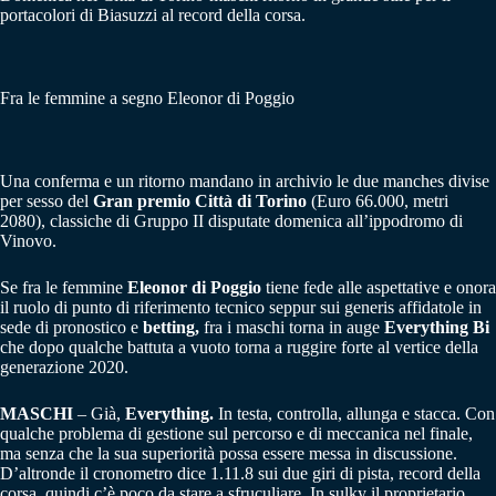
portacolori di Biasuzzi al record della corsa.
Fra le femmine a segno Eleonor di Poggio
Una conferma e un ritorno mandano in archivio le due manches divise
per sesso del
Gran premio Città di Torino
(Euro 66.000, metri
2080), classiche di Gruppo II disputate domenica all’ippodromo di
Vinovo.
Se fra le femmine
Eleonor di Poggio
tiene fede alle aspettative e onora
il ruolo di punto di riferimento tecnico seppur sui generis affidatole in
sede di pronostico e
betting,
fra i maschi torna in auge
Everything Bi
che dopo qualche battuta a vuoto torna a ruggire forte al vertice della
generazione 2020.
MASCHI
– Già,
Everything.
In testa, controlla, allunga e stacca. Con
qualche problema di gestione sul percorso e di meccanica nel finale,
ma senza che la sua superiorità possa essere messa in discussione.
D’altronde il cronometro dice 1.11.8 sui due giri di pista, record della
corsa, quindi c’è poco da stare a sfruculiare. In sulky il proprietario