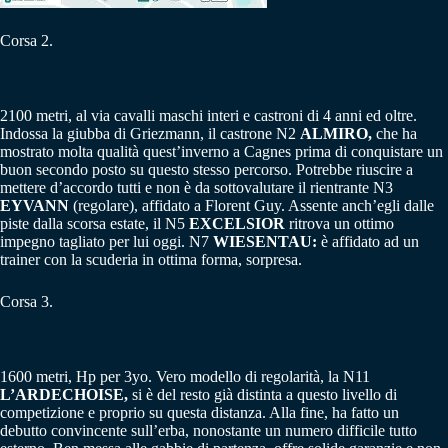
Corsa 2.
2100 metri, al via cavalli maschi interi e castroni di 4 anni ed oltre.
Indossa la giubba di Griezmann, il castrone N2
ALMIRO,
che ha
mostrato molta qualità quest’inverno a Cagnes prima di conquistare un
buon secondo posto su questo stesso percorso. Potrebbe riuscire a
mettere d’accordo tutti e non è da sottovalutare il rientrante N3
EYVANN
(regolare), affidato a Florent Guy. Assente anch’egli dalle
piste dalla scorsa estate, il N5
EXCELSIOR
ritrova un ottimo
impegno tagliato per lui oggi. N7
WIESENTAU:
è affidato ad un
trainer con la scuderia in ottima forma, sorpresa.
Corsa 3.
1600 metri, Hp per 3yo. Vero modello di regolarità, la N11
L’ARDECHOISE,
si è del resto già distinta a questo livello di
competizione e proprio su questa distanza. Alla fine, ha fatto un
debutto convincente sull’erba, nonostante un numero difficile tutto