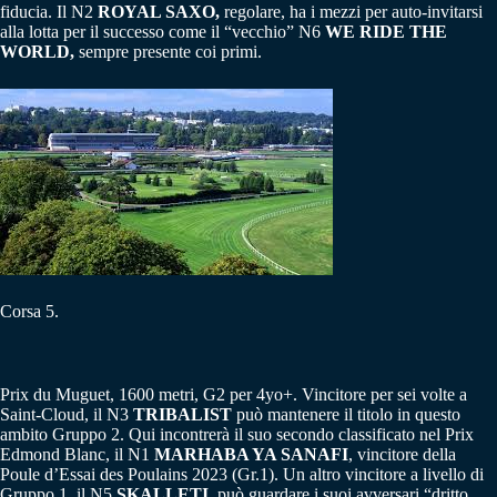
fiducia. Il N2
ROYAL SAXO,
regolare, ha i mezzi per auto-invitarsi
alla lotta per il successo come il “vecchio” N6
WE RIDE THE
WORLD,
sempre presente coi primi.
Corsa 5.
Prix du Muguet, 1600 metri, G2 per 4yo+. Vincitore per sei volte a
Saint-Cloud, il N3
TRIBALIST
può mantenere il titolo in questo
ambito Gruppo 2. Qui incontrerà il suo secondo classificato nel Prix
Edmond Blanc, il N1
MARHABA YA SANAFI
, vincitore della
Poule d’Essai des Poulains 2023 (Gr.1). Un altro vincitore a livello di
Gruppo 1, il N5
SKALLETI,
può guardare i suoi avversari “dritto