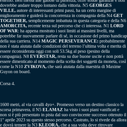
esterno. Ben messa alle gabbie di partenza, offre solide garanzie e non
dovrebbe andare troppo lontano dalla vittoria. N5
GEORGES
VILLE,
autore di interessanti primi passi, ha un certo margine di
miglioramento e guiderà la concorrenza in compagnia della N4
GET
TOGETHER,
semplicemente imbattuta in questa categoria e della N6
AMORCITA,
recente terza sul percorso che ci interessa. N1
LORD
OF WAR
: ha appena mostrato i suoi limiti ai massimi livelli, ma
potrebbe far nuovamente parlare di sé, in occasione del primo handicap
della sua carriera. N14
MAGIC PERSEVERANCE:
probabilmente
non è stata aiutata dalle condizioni del terreno l’ultima volta e merita di
essere riconsiderata oggi con soli 53.5kg al peso (pesino della
compagnia). N8
EVERSTAR,
resta su due buone uscite e non potrà
essere dimenticato al momento della scelta dei soggetti da moneta, così
come la N10
ZVIKOVA,
che sarà aiutata dalla maestria di Maxime
Guyon on board.
Corsa 4.
1600 metri, al via cavalli 4yo+. Promesso verso un destino classico la
scorsa primavera, il N5
ELAMAZ
ha visto i suoi piani vanificati e
non si è più presentato in pista dal suo convincente successo ottenuto il
1° aprile 2023 su questo stesso percorso. Castrato, lo si rivede da allora
e dovrà temere la N3
KLEORA,
che a sua volta deve ritrovare