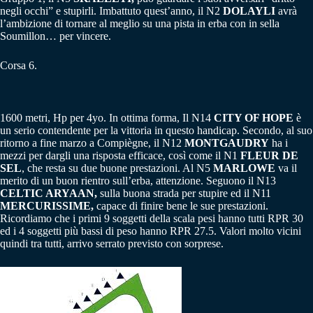
negli occhi” e stupirli. Imbattuto quest’anno, il N2
DOLAYLI
avrà
l’ambizione di tornare al meglio su una pista in erba con in sella
Soumillon… per vincere.
Corsa 6.
1600 metri, Hp per 4yo. In ottima forma, Il N14
CITY OF HOPE
è
un serio contendente per la vittoria in questo handicap. Secondo, al suo
ritorno a fine marzo a Compiègne, il N12
MONTGAUDRY
ha i
mezzi per dargli una risposta efficace, così come il N1
FLEUR DE
SEL
, che resta su due buone prestazioni. Al N5
MARLOWE
va il
merito di un buon rientro sull’erba, attenzione. Seguono il N13
CELTIC ARYAAN,
sulla buona strada per stupire ed il N11
MERCURISSIME,
capace di finire bene le sue prestazioni.
Ricordiamo che i primi 9 soggetti della scala pesi hanno tutti RPR 30
ed i 4 soggetti più bassi di peso hanno RPR 27.5. Valori molto vicini
quindi tra tutti, arrivo serrato previsto con sorprese.