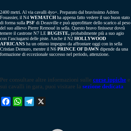
2400 metri. Al via cavalli 4yo+. Preparato dal bravissimo Adrien
Fouassier, il N4
WEMATCH
ha appena fatto vedere il suo buon stato
di forma sulla
PSF
di Deauville e può approfittare dello scarico al peso
del suo allievo Pierre Remoué in sella. Questo bravo finisseur dovrà
temere il castrone N7 LE
BUGISTE,
probabilmente più a suo agio
con l’asciugarsi delle piste. Anche il N2
HOLLYWOOD
AFRICANS
ha un ottimo impegno da affrontare oggi con in sella
Cristian Demuro, mentre il N6
PRINCE OF DAWN
dipende da una
formazione di eccezionale successo nel periodo, attenzione.
Per consultare altre informazioni sulle
corse ippiche
e
sui cavalli in gara, puoi visitare la
sezione dedicata
Fa
W
Te
X
ce
ha
le
bo
ts
gr
ok
A
a