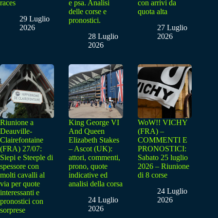
races
e psa. Analisi
con arrivi da
delle corse e
quota alta
29 Luglio
pronostici.
2026
27 Luglio
28 Luglio
2026
2026
Riunione a
King George VI
WoW!! VICHY
Deauville-
And Queen
(FRA) –
Clairefontaine
Elizabeth Stakes
COMMENTI E
(FRA) 27/07:
– Ascot (UK):
PRONOSTICI:
Siepi e Steeple di
attori, commenti,
Sabato 25 luglio
spessore con
prono, quote
2026 – Riunione
molti cavalli al
indicative ed
di 8 corse
via per quote
analisi della corsa
24 Luglio
interessanti e
24 Luglio
2026
pronostici con
2026
sorprese