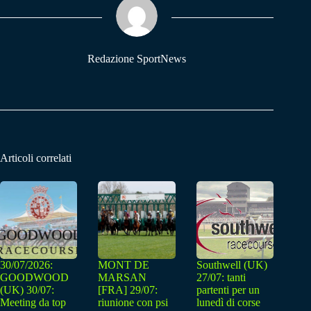
pp
m
Redazione SportNews
Articoli correlati
30/07/2026:
MONT DE
Southwell (UK)
GOODWOOD
MARSAN
27/07: tanti
(UK) 30/07:
[FRA] 29/07:
partenti per un
Meeting da top
riunione con psi
lunedì di corse