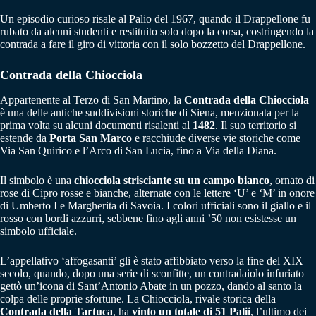
Un episodio curioso risale al Palio del 1967, quando il Drappellone fu
rubato da alcuni studenti e restituito solo dopo la corsa, costringendo la
contrada a fare il giro di vittoria con il solo bozzetto del Drappellone.
Contrada della Chiocciola
Appartenente al Terzo di San Martino, la
Contrada della Chiocciola
è una delle antiche suddivisioni storiche di Siena, menzionata per la
prima volta su alcuni documenti risalenti al
1482
. Il suo territorio si
estende da
Porta San Marco
e racchiude diverse vie storiche come
Via San Quirico e l’Arco di San Lucia, fino a Via della Diana.
Il simbolo è una
chiocciola strisciante su un campo bianco
, ornato di
rose di Cipro rosse e bianche, alternate con le lettere ‘U’ e ‘M’ in onore
di Umberto I e Margherita di Savoia. I colori ufficiali sono il giallo e il
rosso con bordi azzurri, sebbene fino agli anni ’50 non esistesse un
simbolo ufficiale.
L’appellativo ‘affogasanti’ gli è stato affibbiato verso la fine del XIX
secolo, quando, dopo una serie di sconfitte, un contradaiolo infuriato
gettò un’icona di Sant’Antonio Abate in un pozzo, dando al santo la
colpa delle proprie sfortune. La Chiocciola, rivale storica della
Contrada della Tartuca
, ha
vinto un totale di 51 Palii
, l’ultimo dei