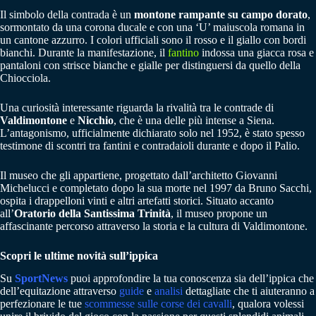
Il simbolo della contrada è un
montone rampante su campo dorato
,
sormontato da una corona ducale e con una ‘U’ maiuscola romana in
un cantone azzurro. I colori ufficiali sono il rosso e il giallo con bordi
bianchi. Durante la manifestazione, il
fantino
indossa una giacca rosa e
pantaloni con strisce bianche e gialle per distinguersi da quello della
Chiocciola.
Una curiosità interessante riguarda la rivalità tra le contrade di
Valdimontone
e
Nicchio
, che è una delle più intense a Siena.
L’antagonismo, ufficialmente dichiarato solo nel 1952, è stato spesso
testimone di scontri tra fantini e contradaioli durante e dopo il Palio.
Il museo che gli appartiene, progettato dall’architetto Giovanni
Michelucci e completato dopo la sua morte nel 1997 da Bruno Sacchi,
ospita i drappelloni vinti e altri artefatti storici. Situato accanto
all’
Oratorio della Santissima Trinità
, il museo propone un
affascinante percorso attraverso la storia e la cultura di Valdimontone.
Scopri le ultime novità sull’ippica
Su
SportNews
puoi approfondire la tua conoscenza sia dell’ippica che
dell’equitazione attraverso
guide
e
analisi
dettagliate che ti aiuteranno a
perfezionare le tue
scommesse sulle corse dei cavalli
, qualora volessi