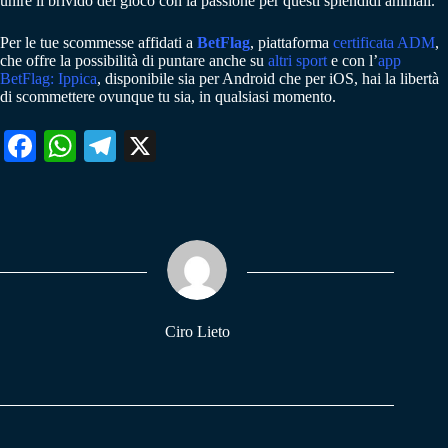
unire il brivido del gioco con la passione per questi splendidi animali.
Per le tue scommesse affidati a
BetFlag
, piattaforma
certificata ADM
,
che offre la possibilità di puntare anche su
altri sport
e con l’
app
BetFlag: Ippica
, disponibile sia per Android che per iOS, hai la libertà
di scommettere ovunque tu sia, in qualsiasi momento.
Fa
W
Te
X
ce
ha
le
bo
ts
gr
ok
A
a
pp
m
Ciro Lieto