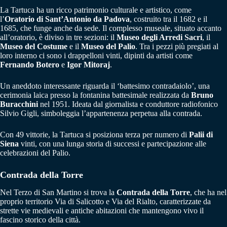
La Tartuca ha un ricco patrimonio culturale e artistico, come
l’
Oratorio di Sant’Antonio da Padova
, costruito tra il 1682 e il
1685, che funge anche da sede. Il complesso museale, situato accanto
all’oratorio, è diviso in tre sezioni: il
Museo degli Arredi Sacri
, il
Museo del Costume
e il
Museo del Palio
. Tra i pezzi più pregiati al
loro interno ci sono i drappelloni vinti, dipinti da artisti come
Fernando Botero
e
Igor
Mitoraj
.
Un aneddoto interessante riguarda il ‘battesimo contradaiolo’, una
cerimonia laica presso la fontanina battesimale realizzata da
Bruno
Buracchini
nel 1951. Ideata dal giornalista e conduttore radiofonico
Silvio Gigli, simboleggia l’appartenenza perpetua alla contrada.
Con 49 vittorie, la Tartuca si posiziona terza per numero di
Palii di
Siena
vinti, con una lunga storia di successi e partecipazione alle
celebrazioni del Palio.
Contrada della Torre
Nel Terzo di San Martino si trova la
Contrada della Torre
, che ha nel
proprio territorio Via di Salicotto e Via del Rialto, caratterizzate da
strette vie medievali e antiche abitazioni che mantengono vivo il
fascino storico della città.