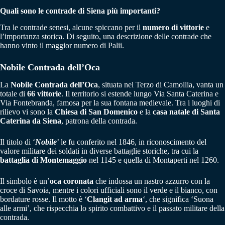
Quali sono le contrade di Siena più importanti?
Tra le contrade senesi, alcune spiccano per il
numero di vittorie
e
l’importanza storica. Di seguito, una descrizione delle contrade che
hanno vinto il maggior numero di Palii.
Nobile Contrada dell’Oca
La
Nobile Contrada dell’Oca
, situata nel Terzo di Camollia, vanta un
totale di
66 vittorie
. Il territorio si estende lungo Via Santa Caterina e
Via Fontebranda, famosa per la sua fontana medievale. Tra i luoghi di
rilievo vi sono la
Chiesa di San Domenico
e la
casa natale di
Santa
Caterina da Siena
, patrona della contrada.
Il titolo di ‘
Nobile
’ le fu conferito nel 1846, in riconoscimento del
valore militare dei soldati in diverse battaglie storiche, tra cui la
battaglia di Montemaggio
nel 1145 e quella di Montaperti nel 1260.
Il simbolo è un’
oca coronata
che indossa un nastro azzurro con la
croce di Savoia, mentre i colori ufficiali sono il verde e il bianco, con
bordature rosse. Il motto è ‘
Clangit ad arma
‘, che significa ‘Suona
alle armi’, che rispecchia lo spirito combattivo e il passato militare della
contrada.