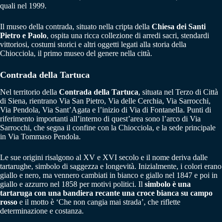
quali nel 1999.
Il museo della contrada, situato nella cripta della
Chiesa dei Santi
Pietro e Paolo
, ospita una ricca collezione di arredi sacri, stendardi
vittoriosi, costumi storici e altri oggetti legati alla storia della
Chiocciola, il primo museo del genere nella città.
Contrada della Tartuca
Nel territorio della
Contrada della Tartuca
, situata nel Terzo di Città
di Siena, rientrano Via San Pietro, Via delle Cerchia, Via Sarrocchi,
Via Pendola, Via Sant’Agata e l’inizio di Via di Fontanella. Punti di
riferimento importanti all’interno di quest’area sono l’arco di Via
Sarrocchi, che segna il confine con la Chiocciola, e la sede principale
in Via Tommaso Pendola.
Le sue origini risalgono al XV e XVI secolo e il nome deriva dalle
tartarughe, simbolo di saggezza e longevità. Inizialmente, i colori erano
giallo e nero, ma vennero cambiati in bianco e giallo nel 1847 e poi in
giallo e azzurro nel 1858 per motivi politici. Il
simbolo è una
tartaruga con una bandiera recante una croce bianca su campo
rosso
e il motto è ‘Che non cangia mai strada’, che riflette
determinazione e costanza.