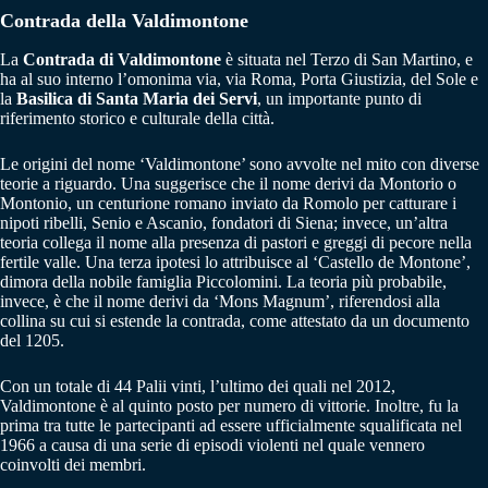
Contrada della Valdimontone
La
Contrada di Valdimontone
è situata nel Terzo di San Martino, e
ha al suo interno l’omonima via, via Roma, Porta Giustizia, del Sole e
la
Basilica di Santa Maria dei Servi
, un importante punto di
riferimento storico e culturale della città.
Le origini del nome ‘Valdimontone’ sono avvolte nel mito con diverse
teorie a riguardo. Una suggerisce che il nome derivi da Montorio o
Montonio, un centurione romano inviato da Romolo per catturare i
nipoti ribelli, Senio e Ascanio, fondatori di Siena; invece, un’altra
teoria collega il nome alla presenza di pastori e greggi di pecore nella
fertile valle. Una terza ipotesi lo attribuisce al ‘Castello de Montone’,
dimora della nobile famiglia Piccolomini. La teoria più probabile,
invece, è che il nome derivi da ‘Mons Magnum’, riferendosi alla
collina su cui si estende la contrada, come attestato da un documento
del 1205.
Con un totale di 44 Palii vinti, l’ultimo dei quali nel 2012,
Valdimontone è al quinto posto per numero di vittorie. Inoltre, fu la
prima tra tutte le partecipanti ad essere ufficialmente squalificata nel
1966 a causa di una serie di episodi violenti nel quale vennero
coinvolti dei membri.