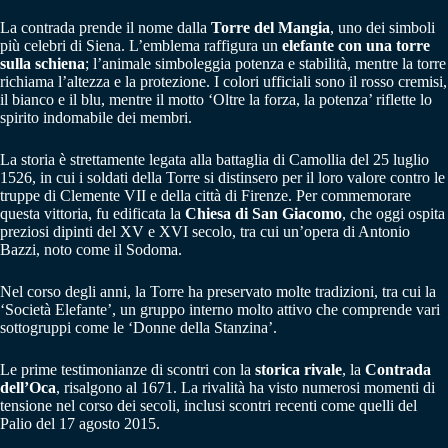
La contrada prende il nome dalla
Torre del Mangia
, uno dei simboli
più celebri di Siena. L’emblema raffigura un
elefante con una torre
sulla schiena
; l’animale simboleggia potenza e stabilità, mentre la torre
richiama l’altezza e la protezione. I colori ufficiali sono il rosso cremisi,
il bianco e il blu, mentre il motto ‘Oltre la forza, la potenza’ riflette lo
spirito indomabile dei membri.
La storia è strettamente legata alla battaglia di Camollia del 25 luglio
1526, in cui i soldati della Torre si distinsero per il loro valore contro le
truppe di Clemente VII e della città di Firenze. Per commemorare
questa vittoria, fu edificata la
Chiesa di San Giacomo
, che oggi ospita
preziosi dipinti del XV e XVI secolo, tra cui un’opera di Antonio
Bazzi, noto come il Sodoma.
Nel corso degli anni, la Torre ha preservato molte tradizioni, tra cui la
‘Società Elefante’, un gruppo interno molto attivo che comprende vari
sottogruppi come le ‘Donne della Stanzina’.
Le prime testimonianze di scontri con la
storica rivale
, la
Contrada
dell’Oca
, risalgono al 1671. La rivalità ha visto numerosi momenti di
tensione nel corso dei secoli, inclusi scontri recenti come quelli del
Palio del 17 agosto 2015.