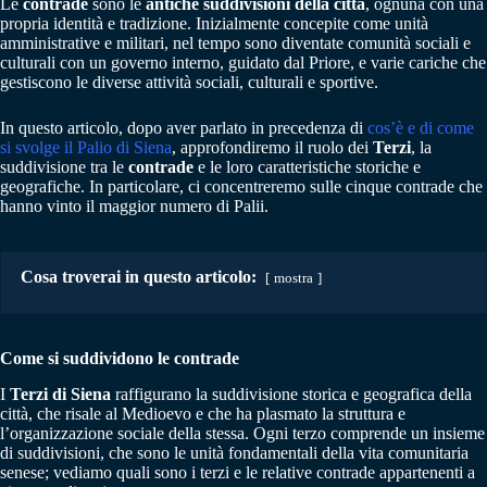
Le
contrade
sono le
antiche suddivisioni della città
, ognuna con una
propria identità e tradizione. Inizialmente concepite come unità
amministrative e militari, nel tempo sono diventate comunità sociali e
culturali con un governo interno, guidato dal Priore, e varie cariche che
gestiscono le diverse attività sociali, culturali e sportive.
In questo articolo, dopo aver parlato in precedenza di
cos’è e di come
si svolge il Palio di Siena
, approfondiremo il ruolo dei
Terzi
, la
suddivisione tra le
contrade
e le loro caratteristiche storiche e
geografiche. In particolare, ci concentreremo sulle cinque contrade che
hanno vinto il maggior numero di Palii.
Cosa troverai in questo articolo:
mostra
Come si suddividono le contrade
I
Terzi di Siena
raffigurano la suddivisione storica e geografica della
città, che risale al Medioevo e che ha plasmato la struttura e
l’organizzazione sociale della stessa. Ogni terzo comprende un insieme
di suddivisioni, che sono le unità fondamentali della vita comunitaria
senese; vediamo quali sono i terzi e le relative contrade appartenenti a