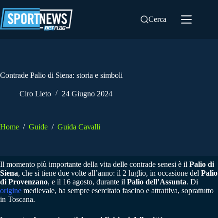
Salta
al
Cerca
contenuto
Contrade Palio di Siena: storia e simboli
Ciro Lieto
24 Giugno 2024
Home
/
Guide
/
Guida Cavalli
Il momento più importante della vita delle contrade senesi è il
Palio di
Siena
, che si tiene due volte all’anno: il 2 luglio, in occasione del
Palio
di Provenzano
, e il 16 agosto, durante il
Palio dell’Assunta
. Di
origine
medievale, ha sempre esercitato fascino e attrattiva, soprattutto
in Toscana.