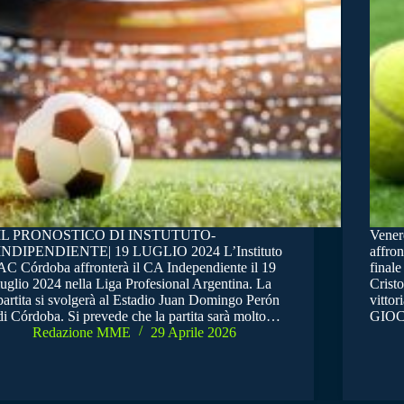
IL PRONOSTICO DI INSTUTUTO-
Venerd
INDIPENDIENTE| 19 LUGLIO 2024 L’Instituto
affron
AC Córdoba affronterà il CA Independiente il 19
finale
luglio 2024 nella Liga Profesional Argentina. La
Crist
partita si svolgerà al Estadio Juan Domingo Perón
vitto
di Córdoba. Si prevede che la partita sarà molto…
GIOC
Redazione MME
29 Aprile 2026