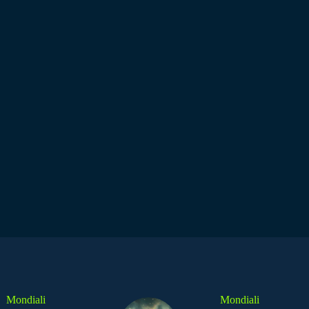
Mondiali
Mondiali