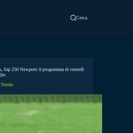
Cerca
s, Atp 250 Newport: il programma di venerdì
lio
Tennis