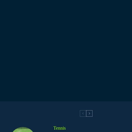
Tennis