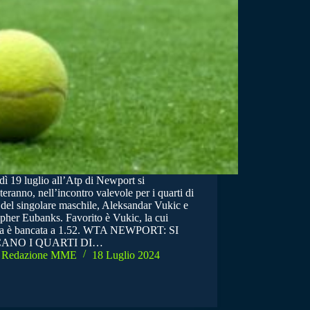
ì 19 luglio all’Atp di Newport si
teranno, nell’incontro valevole per i quarti di
 del singolare maschile, Aleksandar Vukic e
opher Eubanks. Favorito è Vukic, la cui
ria è bancata a 1.52. WTA NEWPORT: SI
ANO I QUARTI DI…
Redazione MME
18 Luglio 2024