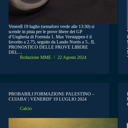
Venerdì 19 luglio (semaforo verde alle 13:30) si
scende in pista per le prove libere del GP
d’Ungheria di Formula 1. Max Verstappen è il
favorito a 2.75, seguito da Lando Norris a 5.. IL
PRONOSTICO DELLE PROVE LIBERE
DEL…
Redazione MME
22 Agosto 2024
PROBABILI FORMAZIONI: PALESTINO –
CUIABA’ | VENERDI’ 19 LUGLIO 2024
Calcio