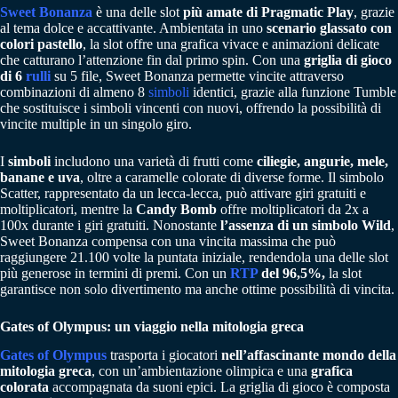
Sweet Bonanza
è una delle slot
più amate di Pragmatic Play
, grazie
al tema dolce e accattivante. Ambientata in uno
scenario glassato con
colori pastello
, la slot offre una grafica vivace e animazioni delicate
che catturano l’attenzione fin dal primo spin. Con una
griglia di gioco
di 6
rulli
su 5 file, Sweet Bonanza permette vincite attraverso
combinazioni di almeno 8
simboli
identici, grazie alla funzione Tumble
che sostituisce i simboli vincenti con nuovi, offrendo la possibilità di
vincite multiple in un singolo giro.
I
simboli
includono una varietà di frutti come
ciliegie, angurie, mele,
banane e uva
, oltre a caramelle colorate di diverse forme. Il simbolo
Scatter, rappresentato da un lecca-lecca, può attivare giri gratuiti e
moltiplicatori, mentre la
Candy Bomb
offre moltiplicatori da 2x a
100x durante i giri gratuiti. Nonostante
l’assenza di un simbolo Wild
,
Sweet Bonanza compensa con una vincita massima che può
raggiungere 21.100 volte la puntata iniziale, rendendola una delle slot
più generose in termini di premi. Con un
RTP
del 96,5%,
la slot
garantisce non solo divertimento ma anche ottime possibilità di vincita.
Gates of Olympus: un viaggio nella mitologia greca
Gates of Olympus
trasporta i giocatori
nell’affascinante mondo della
mitologia greca
, con un’ambientazione olimpica e una
grafica
colorata
accompagnata da suoni epici. La griglia di gioco è composta