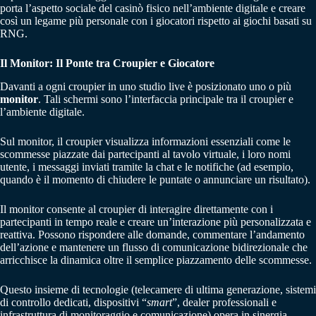
porta l’aspetto sociale del casinò fisico nell’ambiente digitale e creare
così un legame più personale con i giocatori rispetto ai giochi basati su
RNG.
Il Monitor: Il Ponte tra Croupier e Giocatore
Davanti a ogni croupier in uno studio live è posizionato uno o più
monitor
. Tali schermi sono l’interfaccia principale tra il croupier e
l’ambiente digitale.
Sul monitor, il croupier visualizza informazioni essenziali come le
scommesse piazzate dai partecipanti al tavolo virtuale, i loro nomi
utente, i messaggi inviati tramite la chat e le notifiche (ad esempio,
quando è il momento di chiudere le puntate o annunciare un risultato).
Il monitor consente al croupier di interagire direttamente con i
partecipanti in tempo reale e creare un’interazione più personalizzata e
reattiva. Possono rispondere alle domande, commentare l’andamento
dell’azione e mantenere un flusso di comunicazione bidirezionale che
arricchisce la dinamica oltre il semplice piazzamento delle scommesse.
Questo insieme di tecnologie (telecamere di ultima generazione, sistemi
di controllo dedicati, dispositivi “
smart
”, dealer professionali e
infrastruttura di monitoraggio e comunicazione) opera in sinergia