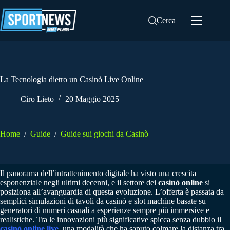
Salta
al
Cerca
contenuto
La Tecnologia dietro un Casinò Live Online
Ciro Lieto
20 Maggio 2025
Home
/
Guide
/
Guide sui giochi da Casinò
Il panorama dell’intrattenimento digitale ha visto una crescita
esponenziale negli ultimi decenni, e il settore dei
casinò online
si
posiziona all’avanguardia di questa evoluzione. L’offerta è passata da
semplici simulazioni di tavoli da casinò e slot machine basate su
generatori di numeri casuali a esperienze sempre più immersive e
realistiche. Tra le innovazioni più significative spicca senza dubbio il
casinò online live
, una modalità che ha saputo colmare la distanza tra