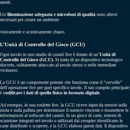
utenti.
Un’
illuminazione adeguata e microfoni di qualità
sono altresì
necessari per creare un ambiente
visivamente e acusticamente chiaro.
L’Unità di Controllo del Gioco (GCU)
Ogni tavolo in uno studio di casinò live è dotato di un’
Unità di
Controllo del Gioco (GCU).
Si tratta di un dispositivo tecnologico
discreto, solitamente attaccato al tavolo stesso o nelle immediate
vicinanze.
La GCU è un componente potente che funziona come il “cervello”
dell’operazione live per quel specifico tavolo. Il suo compito principale
è
codificare i dati di quello fisico in formato digitale
.
Ad esempio, in una roulette live, la GCU riceve input da sensori sulla
ruota e sulla pallina per determinare il numero vincente e trasmettere le
informazioni al software del casinò. In un gioco di carte, sistemi di
scansione integrati nel tavolo o utilizzati dal croupier identificano le
carte distribuite o scoperte, e la GCU elabora questi dati. Il dispositivo