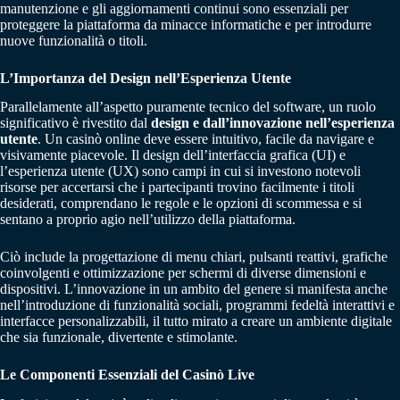
manutenzione e gli aggiornamenti continui sono essenziali per
proteggere la piattaforma da minacce informatiche e per introdurre
nuove funzionalità o titoli.
L’Importanza del Design nell’Esperienza Utente
Parallelamente all’aspetto puramente tecnico del software, un ruolo
significativo è rivestito dal
design e dall’innovazione nell’esperienza
utente
. Un casinò online deve essere intuitivo, facile da navigare e
visivamente piacevole. Il design dell’interfaccia grafica (UI) e
l’esperienza utente (UX) sono campi in cui si investono notevoli
risorse per accertarsi che i partecipanti trovino facilmente i titoli
desiderati, comprendano le regole e le opzioni di scommessa e si
sentano a proprio agio nell’utilizzo della piattaforma.
Ciò include la progettazione di menu chiari, pulsanti reattivi, grafiche
coinvolgenti e ottimizzazione per schermi di diverse dimensioni e
dispositivi. L’innovazione in un ambito del genere si manifesta anche
nell’introduzione di funzionalità sociali, programmi fedeltà interattivi e
interfacce personalizzabili, il tutto mirato a creare un ambiente digitale
che sia funzionale, divertente e stimolante.
Le Componenti Essenziali del Casinò Live