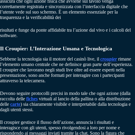
assicura che ogni azione fisica che avviene sul tavolo venga
correttamente registrata e sincronizzata con l’interfaccia digitale che
l’utente vede sul suo schermo. È un elemento essenziale per la
trasparenza e la verificabilità dei
risultati e funge da ponte affidabile tra l’azione dal vivo e i calcoli del
software.
Il Croupier: L’Interazione Umana e Tecnologica
Sebbene la tecnologia sia il motore del casinò live, il
croupier
rimane
l’elemento umano centrale che ne definisce gran parte dell’esperienza.
I croupier che lavorano negli studi live oltre ad essere esperti nella
presentazione, sono anche formati per interagire con i partecipanti
attraverso la telecamera.
Devono seguire protocolli precisi in modo tale che ogni azione (dalla
raccolta delle
fiches
virtuali al lancio della pallina o alla distribuzione
delle
carte
) sia chiaramente visibile e interpretabile dalla tecnologia e
dagli utenti stessi.
Il croupier gestisce il flusso dell’azione, annuncia i risultati e
interagisce con gli utenti, spesso rivolgendosi a loro per nome e
rispondendo ai messaggi inviati tramite la chat. Sono la figura che