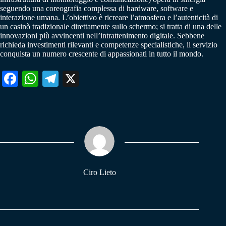
seguendo una coreografia complessa di hardware, software e
interazione umana. L’obiettivo è ricreare l’atmosfera e l’autenticità di
un casinò tradizionale direttamente sullo schermo; si tratta di una delle
innovazioni più avvincenti nell’intrattenimento digitale. Sebbene
richieda investimenti rilevanti e competenze specialistiche, il servizio
conquista un numero crescente di appassionati in tutto il mondo.
Fa
W
Te
X
ce
ha
le
bo
ts
gr
ok
A
a
pp
m
Ciro Lieto