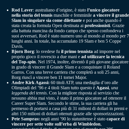
Rod Laver
: australiano d’origine, è stato
l’unico giocatore
nella storia del tennis
maschile e femminile
a vincere il grande
Slam
in singolare sia come dilettante
e poi anche quando è
stata creata la formula Open destinata ai
professionisti
. Grazie
alla battuta mancina da fondo campo che spesso confondeva i
suoi avversari, Rod è stato numero uno al mondo al mondo per 7
lunghi anni. In totale, ha accumulato 19 Slam e ben 5 Coppe
Davis.
Bjorn Borg
: lo svedese fu
il primo tennista
ad imporre nel
proprio gioco il rovescio a due mani e
ad utilizzare la tecnica
del Top-spin
. Nel 1974, inoltre, diventò il più giovane giocatore
in grado di vincere il Grande Slam e a conquistare il Roland
Garros. Con una breve carriera che completò a soli 25 anni,
Borg riuscì a vincere ben 11 tornei Major.
Andre Kirk Agassi:
60 titoli ATP, una medaglia d’oro alle
Olimpiadi del ’96 e 4 titoli Slam tutto questo è
Agassi
,
una
leggenda del tennis
. Con la migliore risposta al servizio che
nessuno abbia mai visto, è stato il primo giocatore ad ottenere il
Career Super Slam. Secondo le stime, la sua carriera gli ha
permesso di portarsi a casa più di 31 milioni di dollari in premi e
altri 150 milioni di dollari ottenuti grazie alle sponsorizzazioni.
Pete Sampras:
negli anni ’90 lo statunitense è stato
capace di
vincere per sette volte sull’erba di Wimbledon
,