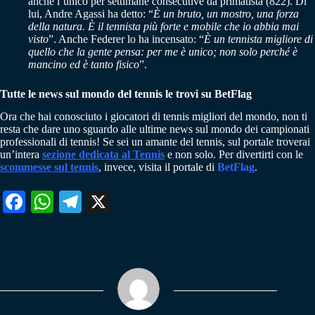
anche l’unico per settimane consecutive da primatista (822). Di
lui, Andre Agassi ha detto: “
È un bruto, un mostro, una forza
della natura. È il tennista più forte e mobile che io abbia mai
visto
”. Anche Federer lo ha incensato: “
È un tennista migliore di
quello che la gente pensa: per me è unico; non solo perché è
mancino ed è tanto fisico
”.
Tutte le news sul mondo del tennis le trovi su BetFlag
Ora che hai conosciuto i giocatori di tennis migliori del mondo, non ti
resta che dare uno sguardo alle ultime news sul mondo dei campionati
professionali di tennis! Se sei un amante del tennis, sul portale troverai
un’intera
sezione dedicata al Tennis
e non solo. Per divertirti con le
scommesse sul tennis
, invece, visita il portale di
BetFlag
.
Fa
W
Te
X
ce
ha
le
bo
ts
gr
ok
A
a
pp
m