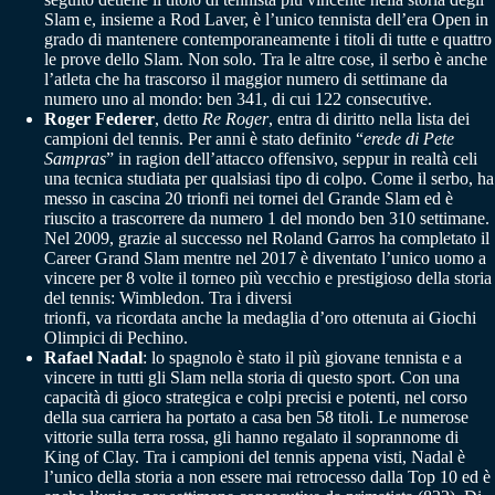
Slam e, insieme a Rod Laver, è l’unico tennista dell’era Open in
grado di mantenere contemporaneamente i titoli di tutte e quattro
le prove dello Slam. Non solo. Tra le altre cose, il serbo è anche
l’atleta che ha trascorso il maggior numero di settimane da
numero uno al mondo: ben 341, di cui 122 consecutive.
Roger Federer
, detto
Re Roger
, entra di diritto nella lista dei
campioni del tennis. Per anni è stato definito “
erede di Pete
Sampras
” in ragion dell’attacco offensivo, seppur in realtà celi
una tecnica studiata per qualsiasi tipo di colpo. Come il serbo, ha
messo in cascina 20 trionfi nei tornei del Grande Slam ed è
riuscito a trascorrere da numero 1 del mondo ben 310 settimane.
Nel 2009, grazie al successo nel Roland Garros ha completato il
Career Grand Slam mentre nel 2017 è diventato l’unico uomo a
vincere per 8 volte il torneo più vecchio e prestigioso della storia
del tennis: Wimbledon. Tra i diversi
trionfi, va ricordata anche la medaglia d’oro ottenuta ai Giochi
Olimpici di Pechino.
Rafael Nadal
: lo spagnolo è stato il più giovane tennista e a
vincere in tutti gli Slam nella storia di questo sport. Con una
capacità di gioco strategica e colpi precisi e potenti, nel corso
della sua carriera ha portato a casa ben 58 titoli. Le numerose
vittorie sulla terra rossa, gli hanno regalato il soprannome di
King of Clay. Tra i campioni del tennis appena visti, Nadal è
l’unico della storia a non essere mai retrocesso dalla Top 10 ed è