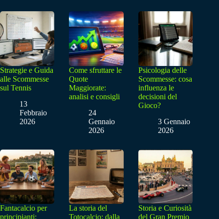
Strategie e Guida
Come sfruttare le
Psicologia delle
alle Scommesse
Quote
Scommesse: cosa
sul Tennis
Maggiorate:
influenza le
analisi e consigli
decisioni del
13
Gioco?
Febbraio
24
2026
Gennaio
3 Gennaio
2026
2026
Fantacalcio per
La storia del
Storia e Curiosità
principianti:
Totocalcio: dalla
del Gran Premio