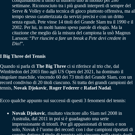
conquistandosi il titolo di numero uno al mondo per 286
settimane. Riconosciuto tra i più grandi interpreti di sempre del
Serve & Volley e dalla tecnica di gioco piuttosto offensiva, ma al
tempo stesso caratterizzata da servizi precisi e con un dritto
senza eguali, Pete vinse 14 titoli del Grande Slam tra il 1990 e il
2002. Per lui, in molti hanno speso parole di elogio. Ma la
citazione che meglio dà la misura del campiona la usò Magnus
Larsson: “
Per riuscire a fare un break a Pete devi credere in
Dio!
”.
I Big Three del Tennis
Quando si parla di
The Big Three
ci si riferisce al trio che, dal
Wimbledon del 2003 fino agli US Open del 2021, ha dominato il
singolare maschile, vincendo 60 dei 73 titoli del Grande Slam, con un
record condiviso di 20 titoli ciascuno. Si tratta dei grandi campioni del
tennis,
Novak Djokovic
,
Roger Federer
e
Rafael Nadal
.
Ecco qualche appunto sui successi di questi 3 fenomeni del tennis:
Novak Djokovic
, risultato vincitore allo Slam nel 2008 in
Australia, dal 2011 in poi si è guadagnato una serie
impressionante di trionfi. Per gli appassionati di tennis e non
solo, Novak è l’uomo dei record: con i due campioni riportati di
seguito detiene il titolo di tennista più vincente nella storia degli