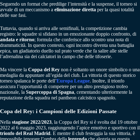
Seguendo un format che predilige l’intensità e la suspense, il torneo si
avvale di un meccanismo a
eliminazione diretta
per la quasi totalità
delle sue fasi.
Tuttavia, quando si arriva alle semifinali, la competizione cambia
registro: le squadre si sfidano in un emozionante doppio confronto, di
andata e ritorno
; formula che conferisce allo scontro una nota di
drammaticità. In questo contesto, ogni incontro diventa una battaglia
epica, un gladiatorio duello sul prato verde che fa salire alle stelle
l’adrenalina sia dei calciatori in campo che delle tifoserie.
Ma vincere la
Coppa del Rey
non è soltanto un onore simbolico o una
medaglia da appuntare all’egida del club. La vittoria di questo storico
torneo spalanca le porte dell’
Europa League
. Inoltre, il trionfo
assicura l’opportunità di competere per un altro prestigioso trofeo
nazionale, la
Supercoppa di Spagna
, cementando ulteriormente la
reputazione della squadra nel pantheon calcistico spagnolo.
Copa del Rey: i Campioni delle Edizioni Passate
Nella
stagione 2022/2023
, la Coppa del Rey si è svolta dal 19 ottobre
2022 al 6 maggio 2023, raggiungendo l’apice emotivo e sportivo con il
trionfo del Real Madrid
. E mentre il club festeggia la sua vittoria, è
impossibile ignorare l’ombra della
leggenda
che aleggia su questa