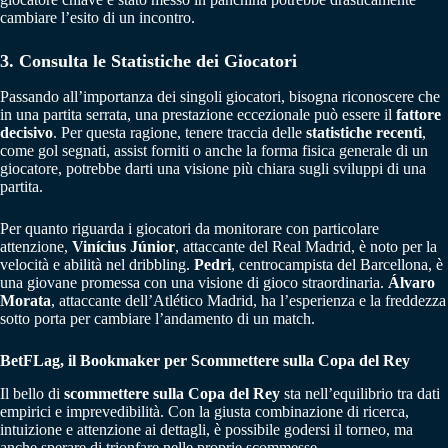
cambiare l’esito di un incontro.
3. Consulta le Statistiche dei Giocatori
Passando all’importanza dei singoli giocatori, bisogna riconoscere che
in una partita serrata, una prestazione eccezionale può essere il
fattore
decisivo
. Per questa ragione, tenere traccia delle
statistiche recenti
,
come gol segnati, assist forniti o anche la forma fisica generale di un
giocatore, potrebbe darti una visione più chiara sugli sviluppi di una
partita.
Per quanto riguarda i giocatori da monitorare con particolare
attenzione,
Vinícius Júnior
, attaccante del Real Madrid, è noto per la
velocità e abilità nel dribbling.
Pedri
, centrocampista del Barcellona, è
una giovane promessa con una visione di gioco straordinaria.
Álvaro
Morata
, attaccante dell’Atlético Madrid, ha l’esperienza e la freddezza
sotto porta per cambiare l’andamento di un match.
BetFLag, il Bookmaker per Scommettere sulla Copa del Rey
Il bello di
scommettere sulla Copa del Rey
sta nell’equilibrio tra dati
empirici e imprevedibilità. Con la giusta combinazione di ricerca,
intuizione e attenzione ai dettagli, è possibile godersi il torneo, ma
anche sperare di trionfare nelle proprie scommesse.