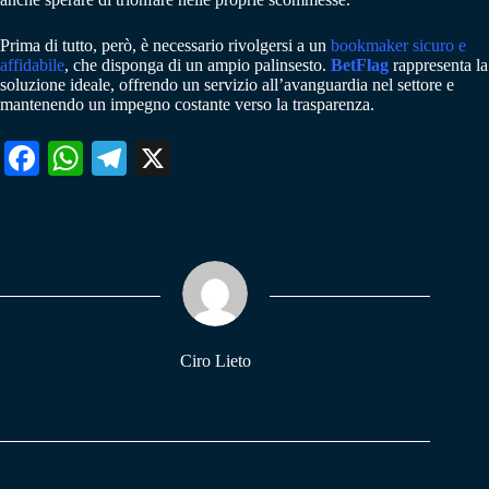
Prima di tutto, però, è necessario rivolgersi a un
bookmaker sicuro e
affidabile
, che disponga di un ampio palinsesto.
BetFlag
rappresenta la
soluzione ideale, offrendo un servizio all’avanguardia nel settore e
mantenendo un impegno costante verso la trasparenza.
Fa
W
Te
X
ce
ha
le
bo
ts
gr
ok
A
a
pp
m
Ciro Lieto