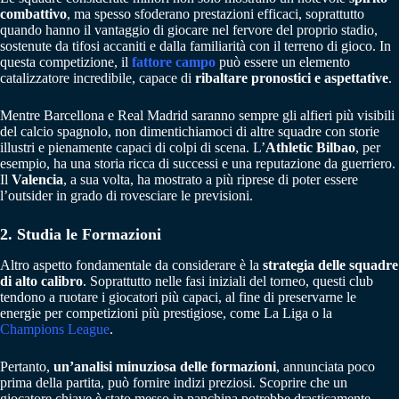
combattivo
, ma spesso sfoderano prestazioni efficaci, soprattutto
quando hanno il vantaggio di giocare nel fervore del proprio stadio,
sostenute da tifosi accaniti e dalla familiarità con il terreno di gioco. In
questa competizione, il
fattore campo
può essere un elemento
catalizzatore incredibile, capace di
ribaltare pronostici e aspettative
.
Mentre Barcellona e Real Madrid saranno sempre gli alfieri più visibili
del calcio spagnolo, non dimentichiamoci di altre squadre con storie
illustri e pienamente capaci di colpi di scena. L’
Athletic Bilbao
, per
esempio, ha una storia ricca di successi e una reputazione da guerriero.
Il
Valencia
, a sua volta, ha mostrato a più riprese di poter essere
l’outsider in grado di rovesciare le previsioni.
2. Studia le Formazioni
Altro aspetto fondamentale da considerare è la
strategia delle squadre
di alto calibro
. Soprattutto nelle fasi iniziali del torneo, questi club
tendono a ruotare i giocatori più capaci, al fine di preservarne le
energie per competizioni più prestigiose, come La Liga o la
Champions League
.
Pertanto,
un’analisi minuziosa delle formazioni
, annunciata poco
prima della partita, può fornire indizi preziosi. Scoprire che un
giocatore chiave è stato messo in panchina potrebbe drasticamente