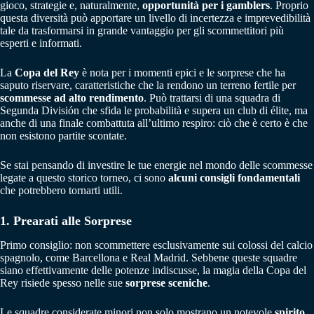
gioco, strategie e, naturalmente,
opportunità per i gamblers
. Proprio
questa diversità può apportare un livello di incertezza e imprevedibilità
tale da trasformarsi in grande vantaggio per gli scommettitori più
esperti e informati.
La
Copa del Rey
è nota per i momenti epici e le sorprese che ha
saputo riservare, caratteristiche che la rendono un terreno fertile per
scommesse ad alto rendimento
. Può trattarsi di una squadra di
Segunda División che sfida le probabilità e supera un club di élite, ma
anche di una finale combattuta all’ultimo respiro: ciò che è certo è che
non esistono partite scontate.
Se stai pensando di investire le tue energie nel mondo delle scommesse
legate a questo storico torneo, ci sono
alcuni consigli fondamentali
che potrebbero tornarti utili.
1. Prearati alle Sorprese
Primo consiglio: non scommettere esclusivamente sui colossi del calcio
spagnolo, come Barcellona e Real Madrid. Sebbene queste squadre
siano effettivamente delle potenze indiscusse, la magia della Copa del
Rey risiede spesso nelle sue
sorprese sceniche
.
Le squadre considerate minori non solo mostrano un notevole
spirito