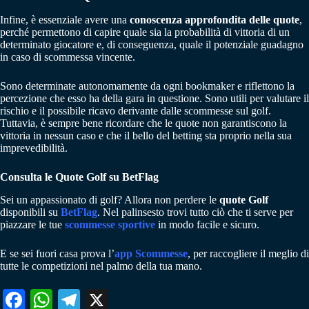
Infine, è essenziale avere una
conoscenza approfondita delle quote
,
perché permettono di capire quale sia la probabilità di vittoria di un
determinato giocatore e, di conseguenza, quale il potenziale guadagno
in caso di scommessa vincente.
Sono determinate autonomamente da ogni bookmaker e riflettono la
percezione che esso ha della gara in questione. Sono utili per valutare il
rischio e il possibile ricavo derivante dalle scommesse sul golf.
Tuttavia, è sempre bene ricordare che le quote non garantiscono la
vittoria in nessun caso e che il bello del betting sta proprio nella sua
imprevedibilità.
Consulta le Quote Golf su BetFlag
Sei un appassionato di golf? Allora non perdere le
quote Golf
disponibili su
BetFlag
. Nel palinsesto trovi tutto ciò che ti serve per
piazzare le tue
scommesse sportive
in modo facile e sicuro.
E se sei fuori casa prova l’
app Scommesse
, per raccogliere il meglio di
tutte le competizioni nel palmo della tua mano.
Fa
W
Te
X