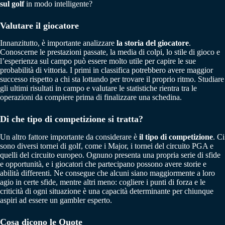
sul golf
in modo intelligente?
Valutare il giocatore
Innanzitutto, è importante analizzare
la storia del giocatore
.
Conoscerne le prestazioni passate, la media di colpi, lo stile di gioco e
l’esperienza sul campo può essere molto utile per capire le sue
probabilità di vittoria. I primi in classifica potrebbero avere maggior
successo rispetto a chi sta lottando per trovare il proprio ritmo. Studiare
gli ultimi risultati in campo e valutare le statistiche rientra tra le
operazioni da compiere prima di finalizzare una schedina.
Di che tipo di competizione si tratta?
Un altro fattore importante da considerare è
il tipo di competizione
. Ci
sono diversi tornei di golf, come i Major, i tornei del circuito PGA e
quelli del circuito europeo. Ognuno presenta una propria serie di sfide
e opportunità, e i giocatori che partecipano possono avere storie e
abilità differenti. Ne consegue che alcuni siano maggiormente a loro
agio in certe sfide, mentre altri meno: cogliere i punti di forza e le
criticità di ogni situazione è una capacità determinante per chiunque
aspiri ad essere un gambler esperto.
Cosa dicono le Quote