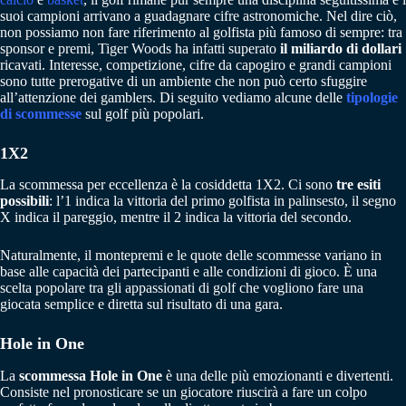
suoi campioni arrivano a guadagnare cifre astronomiche. Nel dire ciò,
non possiamo non fare riferimento al golfista più famoso di sempre: tra
sponsor e premi, Tiger Woods ha infatti superato
il miliardo di dollari
ricavati. Interesse, competizione, cifre da capogiro e grandi campioni
sono tutte prerogative di un ambiente che non può certo sfuggire
all’attenzione dei gamblers. Di seguito vediamo alcune delle
tipologie
di scommesse
sul golf più popolari.
1X2
La scommessa per eccellenza è la cosiddetta 1X2. Ci sono
tre esiti
possibili
: l’1 indica la vittoria del primo golfista in palinsesto, il segno
X indica il pareggio, mentre il 2 indica la vittoria del secondo.
Naturalmente, il montepremi e le quote delle scommesse variano in
base alle capacità dei partecipanti e alle condizioni di gioco. È una
scelta popolare tra gli appassionati di golf che vogliono fare una
giocata semplice e diretta sul risultato di una gara.
Hole in One
La
scommessa Hole in One
è una delle più emozionanti e divertenti.
Consiste nel pronosticare se un giocatore riuscirà a fare un colpo