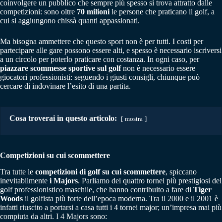
coinvolgere un pubblico che sempre più spesso si trova attratto dalle
competizioni: sono oltre
70 milioni
le persone che praticano il golf, a
cui si aggiungono chissà quanti appassionati.
Ma bisogna ammettere che questo sport non è per tutti. I costi per
partecipare alle gare possono essere alti, e spesso è necessario iscriversi
a un circolo per poterlo praticare con costanza. In ogni caso, per
piazzare scommesse sportive sul golf
non è necessario essere
giocatori professionisti: seguendo i giusti consigli, chiunque può
cercare di indovinare l’esito di una partita.
Cosa troverai in questo articolo:
mostra
Competizioni su cui scommettere
Tra tutte le
competizioni di golf su cui scommettere
, spiccano
inevitabilmente
i Majors
. Parliamo dei quattro tornei più prestigiosi del
golf professionistico maschile, che hanno contribuito a fare di
Tiger
Woods
il golfista più forte dell’epoca moderna. Tra il 2000 e il 2001 è
infatti riuscito a portarsi a casa tutti i 4 tornei major; un’impresa mai più
compiuta da altri. I 4 Majors sono: