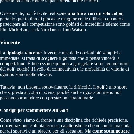
perfetto facendo cadere la palla direttamente in buca.
Ovviamente, non è facile realizzare
una buca con un solo colpo
,
pertanto questo tipo di giocata è maggiormente utilizzata quando a
partecipare alla competizione sono golfisti di incredibile talento come
Phil Mickelson, Jack Nicklaus o Tom Watson.
Vincente
La
tipologia vincente
, invece, è una delle opzioni più semplici e
immediate: si tratta di scegliere il golfista che si pensa vincerà la
competizione. È interessante quando a gareggiare sono i grandi nomi
del golf, poiché il livello di competitività e le probabilità di vittoria di
ognuno sono molto elevate.
Tuttavia, non bisogna sottovalutarne la difficoltà. Il golf è uno sport
che si presta ai colpi di scena, poiché anche i giocatori meno noti
possono sorprendere con prestazioni straordinarie.
Consigli per scommettere sul Golf
Come visto, siamo di fronte a una disciplina che richiede precisione,
concentrazione e abilità tecnica; caratteristiche che ne fanno una sfida
per gli sportivi e un piacere per gli spettatori. Ma
come scommettere