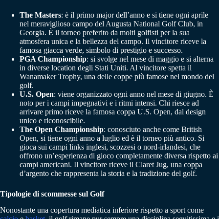
The Masters
: è il primo major dell’anno e si tiene ogni aprile
nel meraviglioso campo del Augusta National Golf Club, in
Georgia. È il torneo preferito da molti golfisti per la sua
atmosfera unica e la bellezza del campo. Il vincitore riceve la
famosa giacca verde, simbolo di prestigio e successo.
PGA Championship
: si svolge nel mese di maggio e si alterna
in diverse location degli Stati Uniti. Al vincitore spetta il
Wanamaker Trophy, una delle coppe più famose nel mondo del
golf.
U.S. Open
: viene organizzato ogni anno nel mese di giugno. È
noto per i campi impegnativi e i ritmi intensi. Chi riesce ad
arrivare primo riceve la famosa coppa U.S. Open, dal design
unico e riconoscibile.
The Open Championship
: conosciuto anche come British
Open, si tiene ogni anno a luglio ed è il torneo più antico. Si
gioca sui campi links inglesi, scozzesi o nord-irlandesi, che
offrono un’esperienza di gioco completamente diversa rispetto ai
campi americani. Il vincitore riceve il Claret Jug, una coppa
d’argento che rappresenta la storia e la tradizione del golf.
Tipologie di scommesse sul Golf
Nonostante una copertura mediatica inferiore rispetto a sport come
calcio
e
basket
, il golf rimane pur sempre una disciplina seguitissima e i