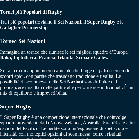
Tornei più Popolari di Rugby
Tra i più popolari troviamo il
Sei Nazioni
, il
Super Rugby
e la
Gallagher Premiership
.
Torneo Sei Nazioni
Immagina un torneo che riunisce le sei migliori squadre d’Europa:
Italia,
Inghilterra
,
Francia
, Irlanda, Scozia e Galles.
Si tratta di un appuntamento annuale che funge da palcoscenico di
scontri epici, con partite che trasudano tradizione e rivalità. Le
possibilità di scommessa delle
Sei Nazioni
sono infinite: dal
pronosticare i risultati delle partite alle performance individuali. È un
mix di equilibrio e imprevedibilità.
Super Rugby
Il Super Rugby è una competizione internazionale che coinvolge
squadre provenienti dalla Nuova Zelanda, Australia, Sudafrica e altre
nazioni del Pacifico. Le partite sono un’esplosione di spettacolo e
intensità, con molteplici opzioni di scommessa, come i risultati