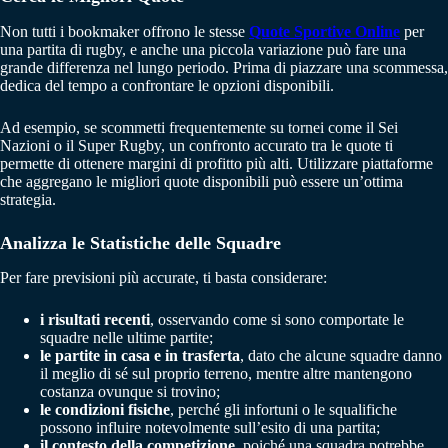
Non tutti i bookmaker offrono le stesse
Quote Sportive Online
per
una partita di rugby, e anche una piccola variazione può fare una
grande differenza nel lungo periodo. Prima di piazzare una scommessa,
dedica del tempo a confrontare le opzioni disponibili.
Ad esempio, se scommetti frequentemente su tornei come il Sei
Nazioni o il Super Rugby, un confronto accurato tra le quote ti
permette di ottenere margini di profitto più alti. Utilizzare piattaforme
che aggregano le migliori quote disponibili può essere un’ottima
strategia.
Analizza le Statistiche delle Squadre
Per fare previsioni più accurate, ti basta considerare:
i risultati recenti
, osservando come si sono comportate le
squadre nelle ultime partite;
le partite in casa e in trasferta
, dato che alcune squadre danno
il meglio di sé sul proprio terreno, mentre altre mantengono
costanza ovunque si trovino;
le condizioni fisiche
, perché gli infortuni o le squalifiche
possono influire notevolmente sull’esito di una partita;
il contesto della competizione
, poiché una squadra potrebbe