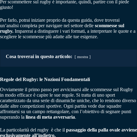
Per scommettere sul rugby è importante, quindi, partire con il piede
giusto!
Per farlo, potrai iniziare proprio da questa guida, dove troverai
un’analisi completa per navigare nel settore delle
scommesse sul
rugby.
Imparerai a distinguere i vari formati, a interpretare le quote e a
scegliere le scommesse più adatte alle tue esigenze.
Cosa troverai in questo articolo:
mostra
Regole del Rugby: le Nozioni Fondamentali
Ovviamente il primo passo per avvicinarsi alle scommesse sul Rugby
in modo efficace è capire le sue regole. Si tratta di uno sport
caratterizzato da una serie di dinamiche uniche, che lo rendono diverso
dalle altre competizioni sportive. Ogni partita vede due squadre
affrontarsi su un campo rettangolare, con l’obiettivo di segnare punti
superando la
linea di meta avversaria
.
La particolarità del rugby è che il
passaggio della palla ovale avviene
esclusivamente all’indietro.