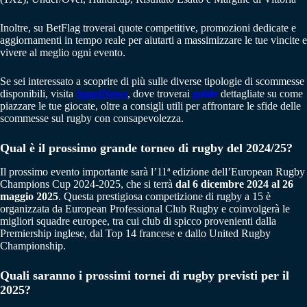
Inoltre, su BetFlag troverai quote competitive, promozioni dedicate e
aggiornamenti in tempo reale per aiutarti a massimizzare le tue vincite e
vivere al meglio ogni evento.
Se sei interessato a scoprire di più sulle diverse tipologie di scommesse
disponibili, visita
SportNews
, dove troverai
guide
dettagliate su come
piazzare le tue giocate, oltre a consigli utili per affrontare le sfide delle
scommesse sul rugby con consapevolezza.
Qual è il prossimo grande torneo di rugby del 2024/25?
Il prossimo evento importante sarà l’11ª edizione dell’European Rugby
Champions Cup 2024-2025, che si terrà
dal 6 dicembre 2024 al 26
maggio 2025
. Questa prestigiosa competizione di rugby a 15 è
organizzata da European Professional Club Rugby e coinvolgerà le
migliori squadre europee, tra cui club di spicco provenienti dalla
Premiership inglese, dal Top 14 francese e dallo United Rugby
Championship.
Quali saranno i prossimi tornei di rugby previsti per il
2025?