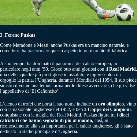
3. Ferenc Puskas
Come Maradona e Messi, anche Puskas era un mancino naturale, e
come loro, ha trasformato questo aspetto in un marchio di fabbrica.
A suo tempo, ha dominato il panorama del calcio europeo, in
particolare negli anni ’50. Giocò otto anni gloriosi con il
Real Madrid
,
una delle squadre più prestigiose in assoluto, e rappresentò con
orgoglio la patria, l’Ungheria, durante i Mondiali del 1954. Il suo piede
sinistro divenne una temuta arma per le difese avversarie, che gli valse
l’appellativo di ‘El Cañoncito’.
L’elenco di trofei che porta il suo nome include un
oro olimpico
, vinto
con la nazionale ungherese nel 1952, e ben
3 Coppe dei Campioni
,
conquistate con la maglia del Real Madrid. Puskas figura tra i
dieci
calciatori che hanno segnato di più al mondo
, così, in
riconoscimento alla sua importanza per il calcio ungherese, gli è stato
dedicato lo stadio principale d’Ungheria.