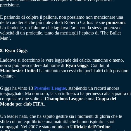
precisione.
E parlando di colpire il pallone, non possiamo non menzionare una
delle caratteristiche più notevoli di Roberto Carlos: le sue
punizioni
.
Un fendente, un fulmine che tagliava l’aria con la stessa potenza e
velocità di un proiettile, tanto da meritargli l’epiteto di ‘The Bullet
Man’.
8. Ryan Giggs
Laddove si ricerchino le vere leggende del calcio, mancine o meno,
non si può prescindere dal nome di
Ryan Giggs
. Con lui, il
Manchester United
ha ottenuto successi che pochi altri club possono
vantare.
Giggs ha vinto 13
Premier League
, stabilendo un record ancora
ineguagliato. Ma non solo, la sua influenza ha permesso alla squadra di
conquistare due volte la
Champions League
e una
Coppa del
Mondo per club FIFA
.
Un leader nato, che ha saputo gestire sia i momenti di gloria che le
sfide con un equilibrio e una maturità che hanno ispirato i suoi
compagni. Nel 2007 è stato nominato
Ufficiale dell’Ordine