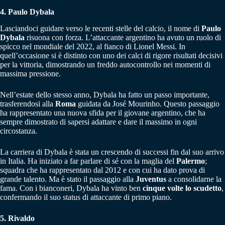
4. Paulo Dybala
Lasciandoci guidare verso le recenti stelle del calcio, il nome di
Paulo
Dybala
risuona con forza. L’attaccante argentino ha avuto un ruolo di
spicco nel mondiale del 2022, al fianco di Lionel Messi. In
quell’occasione si è distinto con uno dei calci di rigore risultati decisivi
per la vittoria, dimostrando un freddo autocontrollo nei momenti di
massima pressione.
Nell’estate dello stesso anno, Dybala ha fatto un passo importante,
trasferendosi alla
Roma
guidata da José Mourinho. Questo passaggio
ha rappresentato una nuova sfida per il giovane argentino, che ha
sempre dimostrato di sapersi adattare e dare il massimo in ogni
circostanza.
La carriera di Dybala è stata un crescendo di successi fin dal suo arrivo
in Italia. Ha iniziato a far parlare di sé con la maglia del
Palermo
;
squadra che ha rappresentato dal 2012 e con cui ha dato prova di
grande talento. Ma è stato il passaggio alla
Juventus
a consolidarne la
fama. Con i bianconeri, Dybala ha vinto ben
cinque volte lo scudetto
,
confermando il suo status di attaccante di primo piano.
5. Rivaldo