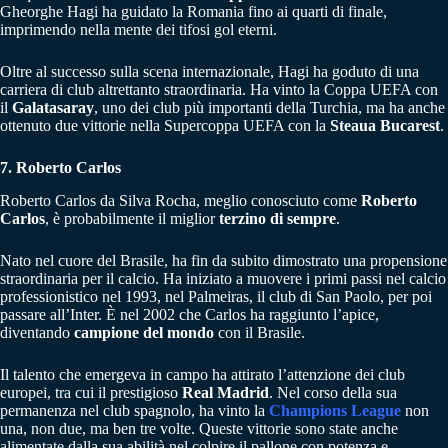
Gheorghe Hagi ha guidato la Romania fino ai quarti di finale,
imprimendo nella mente dei tifosi gol eterni.
Oltre al successo sulla scena internazionale, Hagi ha goduto di una
carriera di club altrettanto straordinaria. Ha vinto la Coppa UEFA con
il
Galatasaray
, uno dei club più importanti della Turchia, ma ha anche
ottenuto due vittorie nella Supercoppa UEFA con la
Steaua Bucarest
.
7. Roberto Carlos
Roberto Carlos da Silva Rocha, meglio conosciuto come
Roberto
Carlos
, è probabilmente il miglior
terzino di sempre
.
Nato nel cuore del Brasile, ha fin da subito dimostrato una propensione
straordinaria per il calcio. Ha iniziato a muovere i primi passi nel calcio
professionistico nel 1993, nel Palmeiras, il club di San Paolo, per poi
passare all’Inter. È nel 2002 che Carlos ha raggiunto l’apice,
diventando
campione del mondo
con il Brasile.
Il talento che emergeva in campo ha attirato l’attenzione dei club
europei, tra cui il prestigioso
Real Madrid
. Nel corso della sua
permanenza nel club spagnolo, ha vinto la
Champions League
non
una, non due, ma ben tre volte. Queste vittorie sono state anche
alimentate dalla sua abilità nel colpire il pallone con potenza e