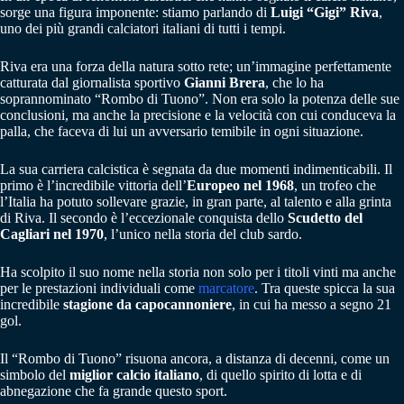
sorge una figura imponente: stiamo parlando di
Luigi “Gigi” Riva
,
uno dei più grandi calciatori italiani di tutti i tempi.
Riva era una forza della natura sotto rete; un’immagine perfettamente
catturata dal giornalista sportivo
Gianni Brera
, che lo ha
soprannominato “Rombo di Tuono”. Non era solo la potenza delle sue
conclusioni, ma anche la precisione e la velocità con cui conduceva la
palla, che faceva di lui un avversario temibile in ogni situazione.
La sua carriera calcistica è segnata da due momenti indimenticabili. Il
primo è l’incredibile vittoria dell’
Europeo nel 1968
, un trofeo che
l’Italia ha potuto sollevare grazie, in gran parte, al talento e alla grinta
di Riva. Il secondo è l’eccezionale conquista dello
Scudetto del
Cagliari nel 1970
, l’unico nella storia del club sardo.
Ha scolpito il suo nome nella storia non solo per i titoli vinti ma anche
per le prestazioni individuali come
marcatore
. Tra queste spicca la sua
incredibile
stagione da capocannoniere
, in cui ha messo a segno 21
gol.
Il “Rombo di Tuono” risuona ancora, a distanza di decenni, come un
simbolo del
miglior calcio italiano
, di quello spirito di lotta e di
abnegazione che fa grande questo sport.