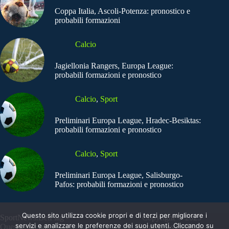
Coppa Italia, Ascoli-Potenza: pronostico e
probabili formazioni
Calcio
Jagiellonia Rangers, Europa League:
probabili formazioni e pronostico
Calcio
,
Sport
Preliminari Europa League, Hradec-Besiktas:
probabili formazioni e pronostico
Calcio
,
Sport
Preliminari Europa League, Salisburgo-
Pafos: probabili formazioni e pronostico
Questo sito utilizza cookie propri e di terzi per migliorare i
SportNews.BetFlag -
Copyright © 2025
servizi e analizzare le preferenze dei suoi utenti. Cliccando su
Questo sito non
SportNews BetFlag