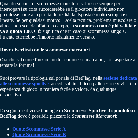
Quando si parla di scommesse marcatori, si finisce sempre per
interrogarsi su cosa succederebbe se il giocatore individuato non
prendesse parte alla partita. In realtà, la risposta è molto semplice e
lineare. Se per qualsiasi motivo – scelta tecnica, problema muscolare o
altro – non scende affatto in campo, la
scommessa non è più valida e
va a quota 1,00
. Ciò significa che in caso di scommessa singola,
l’utente otterrebbe l’importo inizialmente versato.
Dove divertirsi con le scommesse marcatori
Ora che sai come funzionano le scommesse marcatori, non aspettare a
tentare la fortuna!
Puoi provare la tipologia sul portale di BetFlag, nella
sezione dedicata
alle scommesse sportive
: accedi subito al ricco palinsesto e vivi la tua
esperienza di gioco in maniera facile e veloce, da qualunque
dispositivo.
Di seguito le diverse tipologie di
Scommesse Sportive disponibili su
BetFlag
dove è possibile piazzare le
Scommesse Marcatori
:
Quote Scommesse Serie A
Quote Scommesse Serie B