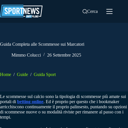
Salta
al
Cerca
contenuto
Guida Completa alle Scommesse sui Marcatori
Mimmo Colucci
26 Settembre 2025
Home
/
Guide
/
Guida Sport
Le scommesse sul calcio sono la tipologia di scommesse più amate sui
portali di
betting online
. Ed è proprio per questo che i bookmaker
arricchiscono continuamente il proprio palinsesto, puntando su opzioni
di scommesse nuove o su modalità riviste per rimanere al passo con i
tempi.