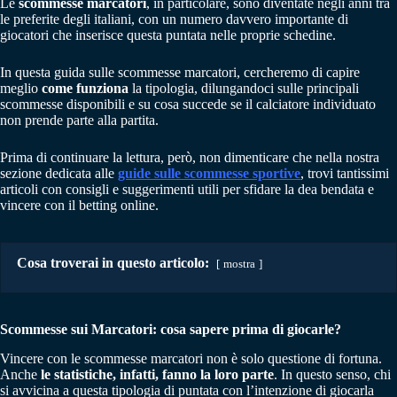
Le
scommesse marcatori
, in particolare, sono diventate negli anni tra
le preferite degli italiani, con un numero davvero importante di
giocatori che inserisce questa puntata nelle proprie schedine.
In questa guida sulle scommesse marcatori, cercheremo di capire
meglio
come funziona
la tipologia, dilungandoci sulle principali
scommesse disponibili e su cosa succede se il calciatore individuato
non prende parte alla partita.
Prima di continuare la lettura, però, non dimenticare che nella nostra
sezione dedicata alle
guide sulle
scommesse sportive
, trovi tantissimi
articoli con consigli e suggerimenti utili per sfidare la dea bendata e
vincere con il betting online.
Cosa troverai in questo articolo:
mostra
Scommesse sui Marcatori: cosa sapere prima di giocarle?
Vincere con le scommesse marcatori non è solo questione di fortuna.
Anche
le
statistiche, infatti, fanno la loro parte
. In questo senso, chi
si avvicina a questa tipologia di puntata con l’intenzione di giocarla