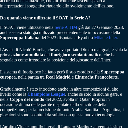
accurata della situazione, che difficilmente lascerà spazio a
interpretazioni soggettive riguardo allo svolgimento dell’azione.
Da quando viene utilizzato il SOAT in Serie A?
Il SOAT viene utilizzato nella
Serie A TIM
già dal 27 Gennaio 2023,
anche se era stato già utilizzato precedentemente in occasione della
Supercoppa Italiana
del 2023 disputata a Ryad tra
Milan e Inter
.
L’assist di Nicolò Barella, che aveva portato Dimarco al goal, è stata la
prima
azione annullata
dal
fuorigioco semiautomatico
, che ha
segnalato come irregolare la posizione del giocatore dell’Inter.
Il sistema di fuorigioco ha fatto però il suo esordio nella
Supercoppa
europea
, nella partita tra
Real Madrid
e
Eintracht Francoforte
.
Gradualmente è stato introdotto anche in altre competizioni di alto
livello come la
Champions League
, anche se solo in alcune gare, e
nella
Coppa del mondo
del 2022, svolta in Qatar. Proprio in
occasione di una delle partite disputate dalla vincitrice della
competizione, per la precisione durante Arabia Saudita – Argentina, i
giocatori si sono scontrati da subito con questa nuova tecnologia.
L’arbitro Vincic annullò il goal di Lautaro Martinez al ventiseiesimo