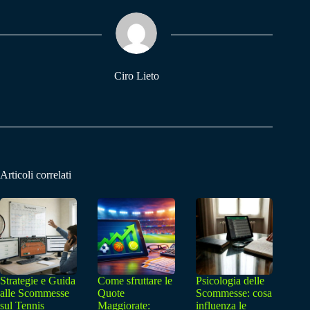
ok
A
a
pp
m
Ciro Lieto
Articoli correlati
Strategie e Guida
Come sfruttare le
Psicologia delle
alle Scommesse
Quote
Scommesse: cosa
sul Tennis
Maggiorate:
influenza le