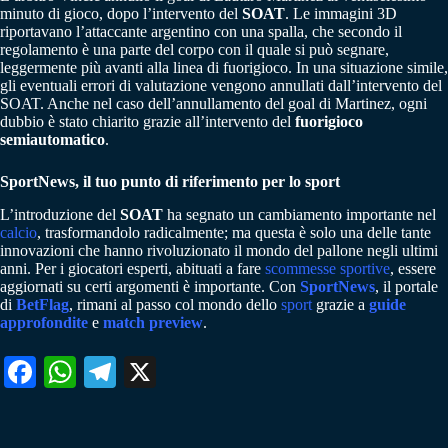
minuto di gioco, dopo l’intervento del
SOAT
. Le immagini 3D
riportavano l’attaccante argentino con una spalla, che secondo il
regolamento è una parte del corpo con il quale si può segnare,
leggermente più avanti alla linea di fuorigioco. In una situazione simile,
gli eventuali errori di valutazione vengono annullati dall’intervento del
SOAT. Anche nel caso dell’annullamento del goal di Martinez, ogni
dubbio è stato chiarito grazie all’intervento del
fuorigioco
semiautomatico
.
SportNews, il tuo punto di riferimento per lo sport
L’introduzione del
SOAT
ha segnato un cambiamento importante nel
calcio
, trasformandolo radicalmente; ma questa è solo una delle tante
innovazioni che hanno rivoluzionato il mondo del pallone negli ultimi
anni. Per i giocatori esperti, abituati a fare
scommesse sportive
, essere
aggiornati su certi argomenti è importante. Con
SportNews
, il portale
di
BetFlag
, rimani al passo col mondo dello
sport
grazie a
guide
approfondite
e
match preview
.
Fa
W
Te
X
ce
ha
le
bo
ts
gr