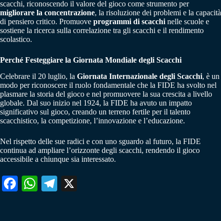
scacchi, riconoscendo il valore del gioco come strumento per
migliorare la concentrazione
, la risoluzione dei problemi e la capacità
di pensiero critico. Promuove
programmi di scacchi
nelle scuole e
sostiene la ricerca sulla correlazione tra gli scacchi e il rendimento
scolastico.
Perché Festeggiare la Giornata Mondiale degli Scacchi
Celebrare il 20 luglio, la
Giornata Internazionale degli Scacchi
, è un
modo per riconoscere il ruolo fondamentale che la FIDE ha svolto nel
plasmare la storia del gioco e nel promuovere la sua crescita a livello
globale. Dal suo inizio nel 1924, la FIDE ha avuto un impatto
significativo sul gioco, creando un terreno fertile per il talento
scacchistico, la competizione, l’innovazione e l’educazione.
Nel rispetto delle sue radici e con uno sguardo al futuro, la FIDE
continua ad ampliare l’orizzonte degli scacchi, rendendo il gioco
accessibile a chiunque sia interessato.
Fa
W
Te
X
ce
ha
le
bo
ts
gr