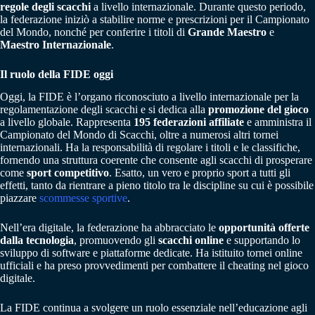
regole degli scacchi
a livello internazionale. Durante questo periodo,
la federazione iniziò a stabilire norme e prescrizioni per il Campionato
del Mondo, nonché per conferire i titoli di
Grande Maestro
e
Maestro Internazionale
.
Il ruolo della FIDE oggi
Oggi, la FIDE è l’organo riconosciuto a livello internazionale per la
regolamentazione degli scacchi e si dedica alla
promozione del gioco
a livello globale. Rappresenta
195 federazioni affiliate
e amministra il
Campionato del Mondo di Scacchi, oltre a numerosi altri tornei
internazionali. Ha la responsabilità di regolare i titoli e le classifiche,
fornendo una struttura coerente che consente agli scacchi di prosperare
come
sport competitivo
. Esatto, un vero e proprio sport a tutti gli
effetti, tanto da rientrare a pieno titolo tra le discipline su cui è possibile
piazzare
scommesse sportive
.
Nell’era digitale, la federazione ha abbracciato le
opportunità offerte
dalla tecnologia
, promuovendo gli
scacchi online
e supportando lo
sviluppo di software e piattaforme dedicate. Ha istituito tornei online
ufficiali e ha preso provvedimenti per combattere il cheating nel gioco
digitale.
La FIDE continua a svolgere un ruolo essenziale nell’educazione agli