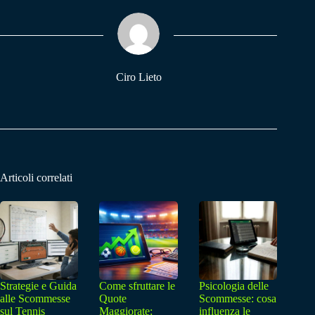
ok
A
a
pp
m
Ciro Lieto
Articoli correlati
Strategie e Guida
Come sfruttare le
Psicologia delle
alle Scommesse
Quote
Scommesse: cosa
sul Tennis
Maggiorate:
influenza le