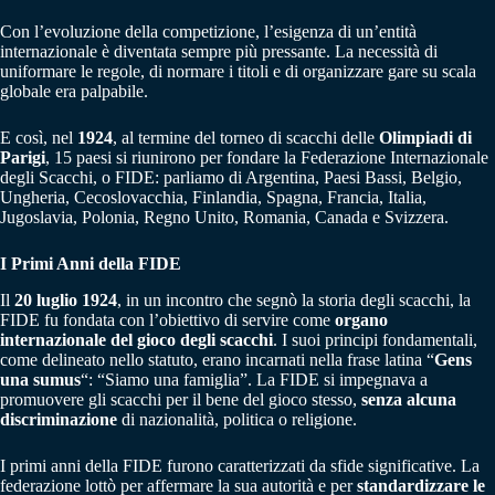
Con l’evoluzione della competizione, l’esigenza di un’entità
internazionale è diventata sempre più pressante. La necessità di
uniformare le regole, di normare i titoli e di organizzare gare su scala
globale era palpabile.
E così, nel
1924
, al termine del torneo di scacchi delle
Olimpiadi di
Parigi
, 15 paesi si riunirono per fondare la Federazione Internazionale
degli Scacchi, o FIDE: parliamo di Argentina, Paesi Bassi, Belgio,
Ungheria, Cecoslovacchia, Finlandia, Spagna, Francia, Italia,
Jugoslavia, Polonia, Regno Unito, Romania, Canada e Svizzera.
I Primi Anni della FIDE
Il
20 luglio 1924
, in un incontro che segnò la storia degli scacchi, la
FIDE fu fondata con l’obiettivo di servire come
organo
internazionale del gioco degli scacchi
. I suoi principi fondamentali,
come delineato nello statuto, erano incarnati nella frase latina “
Gens
una sumus
“: “Siamo una famiglia”. La FIDE si impegnava a
promuovere gli scacchi per il bene del gioco stesso,
senza alcuna
discriminazione
di nazionalità, politica o religione.
I primi anni della FIDE furono caratterizzati da sfide significative. La
federazione lottò per affermare la sua autorità e per
standardizzare le