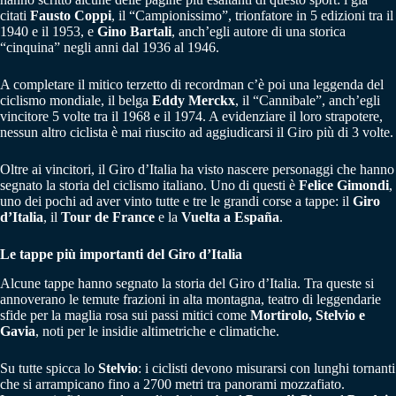
citati
Fausto Coppi
, il “Campionissimo”, trionfatore in 5 edizioni tra il
1940 e il 1953, e
Gino Bartali
, anch’egli autore di una storica
“cinquina” negli anni dal 1936 al 1946.
A completare il mitico terzetto di recordman c’è poi una leggenda del
ciclismo mondiale, il belga
Eddy Merckx
, il “Cannibale”, anch’egli
vincitore 5 volte tra il 1968 e il 1974. A evidenziare il loro strapotere,
nessun altro ciclista è mai riuscito ad aggiudicarsi il Giro più di 3 volte.
Oltre ai vincitori, il Giro d’Italia ha visto nascere personaggi che hanno
segnato la storia del ciclismo italiano. Uno di questi è
Felice Gimondi
,
uno dei pochi ad aver vinto tutte e tre le grandi corse a tappe: il
Giro
d’Italia
, il
Tour de France
e la
Vuelta a España
.
Le tappe più importanti del Giro d’Italia
Alcune tappe hanno segnato la storia del Giro d’Italia. Tra queste si
annoverano le temute frazioni in alta montagna, teatro di leggendarie
sfide per la maglia rosa sui passi mitici come
Mortirolo, Stelvio e
Gavia
, noti per le insidie altimetriche e climatiche.
Su tutte spicca lo
Stelvio
: i ciclisti devono misurarsi con lunghi tornanti
che si arrampicano fino a 2700 metri tra panorami mozzafiato.