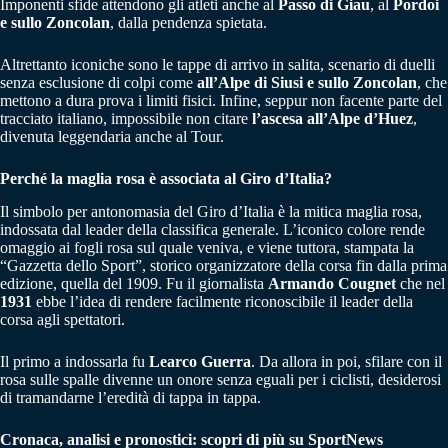
Imponenti sfide attendono gli atleti anche al
Passo di Giau
, al
Pordoi
e sullo Zoncolan
, dalla pendenza spietata.
Altrettanto iconiche sono le tappe di arrivo in salita, scenario di duelli
senza esclusione di colpi come
all’Alpe di Siusi e sullo Zoncolan
, che
mettono a dura prova i limiti fisici. Infine, seppur non facente parte del
tracciato italiano, impossibile non citare
l’ascesa all’Alpe d’Huez
,
divenuta leggendaria anche al Tour.
Perché la maglia rosa è associata al Giro d’Italia?
Il simbolo per antonomasia del Giro d’Italia è la mitica maglia rosa,
indossata dal leader della classifica generale. L’iconico colore rende
omaggio ai fogli rosa sul quale veniva, e viene tuttora, stampata la
“Gazzetta dello Sport”, storico organizzatore della corsa fin dalla prima
edizione, quella del 1909. Fu il giornalista
Armando Cougnet
che nel
1931
ebbe l’idea di rendere facilmente riconoscibile il leader della
corsa agli spettatori.
Il primo a indossarla fu
Learco Guerra
. Da allora in poi, sfilare con il
rosa sulle spalle divenne un onore senza eguali per i ciclisti, desiderosi
di tramandarne l’eredità di tappa in tappa.
Cronaca, analisi e pronostici: scopri di più su SportNews