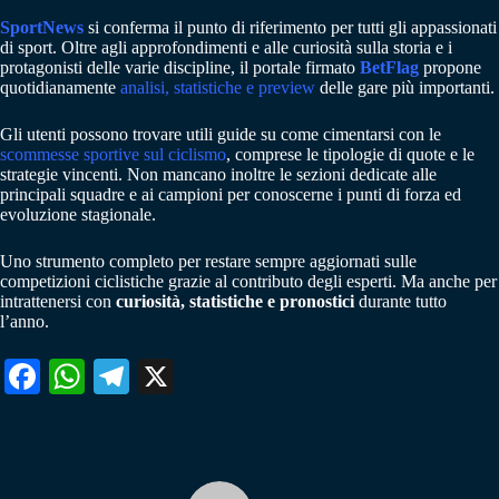
SportNews
si conferma il punto di riferimento per tutti gli appassionati
di sport. Oltre agli approfondimenti e alle curiosità sulla storia e i
protagonisti delle varie discipline, il portale firmato
BetFlag
propone
quotidianamente
analisi, statistiche e preview
delle gare più importanti.
Gli utenti possono trovare utili guide su come cimentarsi con le
scommesse sportive sul ciclismo
, comprese le tipologie di quote e le
strategie vincenti. Non mancano inoltre le sezioni dedicate alle
principali squadre e ai campioni per conoscerne i punti di forza ed
evoluzione stagionale.
Uno strumento completo per restare sempre aggiornati sulle
competizioni ciclistiche grazie al contributo degli esperti. Ma anche per
intrattenersi con
curiosità, statistiche e pronostici
durante tutto
l’anno.
Fa
W
Te
X
ce
ha
le
bo
ts
gr
ok
A
a