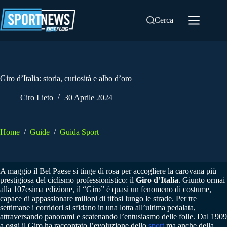
Salta
al
Cerca
contenuto
Giro d’Italia: storia, curiosità e albo d’oro
Ciro Lieto
30 Aprile 2024
Home
/
Guide
/
Guida Sport
A maggio il Bel Paese si tinge di rosa per accogliere la carovana più
prestigiosa del ciclismo professionistico: il
Giro d’Italia
. Giunto ormai
alla 107esima edizione, il “Giro” è quasi un fenomeno di costume,
capace di appassionare milioni di tifosi lungo le strade. Per tre
settimane i corridori si sfidano in una lotta all’ultima pedalata,
attraversando panorami e scatenando l’entusiasmo delle folle. Dal 1909
a oggi il Giro ha raccontato l’evoluzione dello
sport
ma anche della