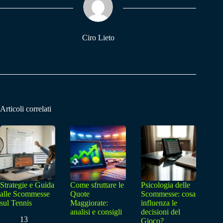
pp
m
Ciro Lieto
Articoli correlati
Strategie e Guida
Come sfruttare le
Psicologia delle
alle Scommesse
Quote
Scommesse: cosa
sul Tennis
Maggiorate:
influenza le
analisi e consigli
decisioni del
13
Gioco?