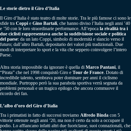
Le storie dietro il Giro d’Italia
Il Giro d’Italia è stato teatro di molte storie. Tra le più famose ci sono le
sfide tra
Coppi
e
Gino Bartali
, che hanno diviso l’Italia negli anni ’40
e ’50 con le loro straordinarie performance. All’epoca
la rivalità tra i
due ciclisti rappresentava anche la suddivisione sociale e politica
del paese
: da un lato Coppi, simbolo di modernità e slancio verso il
futuro; dall’altro Bartali, depositario dei valori più tradizionali. Due
modi di interpretare lo sport e la vita che seppero coinvolgere l’intero
Paese.
Altra storia impossibile da ignorare è quella di
Marco Pantani
, il
“Pirata” che nel 1998 conquistò Giro e
Tour de France
. Dotato di
incredibile talento, sembrava poter dominare per anni il ciclismo
mondiale. Purtroppo però la sua parabola sportiva verrà segnata da
problemi personali e un tragico epilogo che ancora commuove il
ricordo dei fan.
L’albo d’oro del Giro d’Italia
Tra i primatisti in fatto di successi troviamo
Alfredo Binda
con 5
vittorie ottenute negli anni ’20, ma non è certo da solo a occupare il
podio. Lo affiancano infatti altri due fuoriclasse, suoi connazionali, che
hanno scritto alcune delle pagine più esaltanti di questo sport: i già