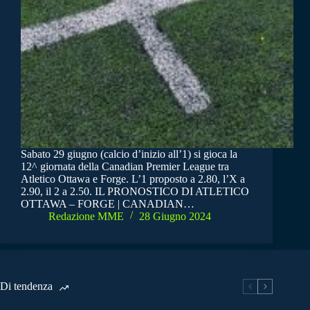
Sabato 29 giugno (calcio d’inizio all’1) si gioca la
12^ giornata della Canadian Premier League tra
Atletico Ottawa e Forge. L’1 proposto a 2.80, l’X a
2.90, il 2 a 2.50. IL PRONOSTICO DI ATLETICO
OTTAWA – FORGE | CANADIAN…
Redazione MME
28 Giugno 2024
Di tendenza