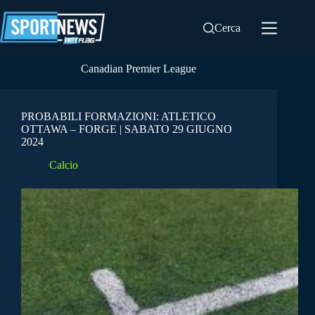
Salta
al
Cerca
contenuto
Canadian Premier League
PROBABILI FORMAZIONI: ATLETICO
OTTAWA – FORGE | SABATO 29 GIUGNO
2024
Calcio