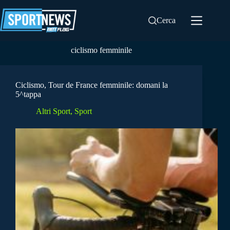
Salta
al
Cerca
contenuto
ciclismo femminile
Ciclismo, Tour de France femminile: domani la
5^tappa
Altri Sport
,
Sport