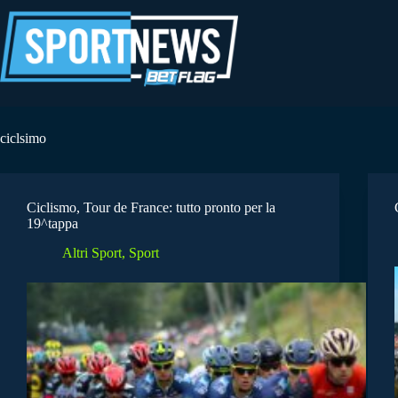
Salta
al
contenuto
ciclsimo
Ciclismo, Tour de France: tutto pronto per la
19^tappa
Altri Sport
,
Sport