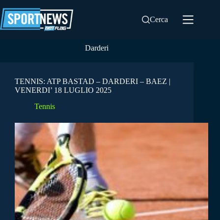
Salta
al
Cerca
contenuto
Darderi
TENNIS: ATP BASTAD – DARDERI – BAEZ |
VENERDI’ 18 LUGLIO 2025
Tennis