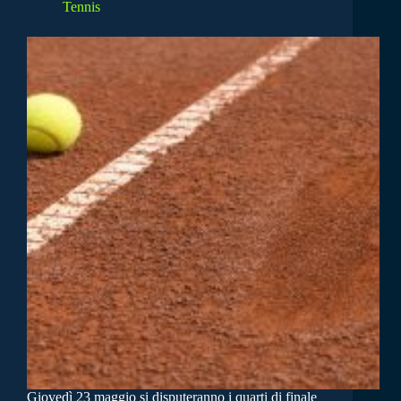
Tennis
Giovedì 23 maggio si disputeranno i quarti di finale