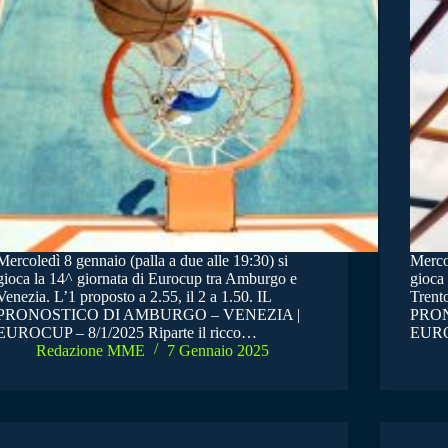
Mercoledì 8 gennaio (palla a due alle 19:30) si
Mercol
gioca la 14^ giornata di Eurocup tra Amburgo e
gioca
Venezia. L’1 proposto a 2.55, il 2 a 1.50. IL
Trento
PRONOSTICO DI AMBURGO – VENEZIA |
PRON
EUROCUP – 8/1/2025 Riparte il ricco…
EUROC
Redazione MME
7 Gennaio 2025