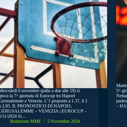
Marted
Mercoledì 6 novembre (palla a due alle 19) si
5^ gi
gioca la 7^ giornata di Eurocup tra Hapoel
Nettam
Gerusalemme e Venezia. L’1 proposto a 1.37, il 2
padr
a 2.85. IL PRONOSTICO DI HAPOEL
– HA
GERUSALEMME – VENEZIA | EUROCUP –
6/11/2024 Si…
Redazione MME
5 Novembre 2024