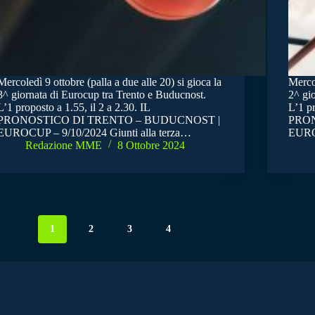
Mercoledì 9 ottobre (palla a due alle 20) si gioca la
Mercol
3^ giornata di Eurocup tra Trento e Buducnost.
2^ gio
L’1 proposto a 1.55, il 2 a 2.30. IL
L’1 pr
PRONOSTICO DI TRENTO – BUDUCNOST |
PRON
EUROCUP – 9/10/2024 Giunti alla terza…
EURO
Redazione MME
8 Ottobre 2024
1
2
3
4