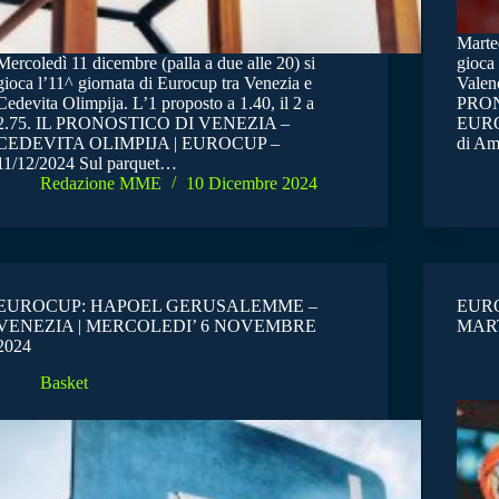
Marted
Mercoledì 11 dicembre (palla a due alle 20) si
gioca
gioca l’11^ giornata di Eurocup tra Venezia e
Valenc
Cedevita Olimpija. L’1 proposto a 1.40, il 2 a
PRON
2.75. IL PRONOSTICO DI VENEZIA –
EUROC
CEDEVITA OLIMPIJA | EUROCUP –
di A
11/12/2024 Sul parquet…
Redazione MME
10 Dicembre 2024
EUROCUP: HAPOEL GERUSALEMME –
EURO
VENEZIA | MERCOLEDI’ 6 NOVEMBRE
MART
2024
Basket