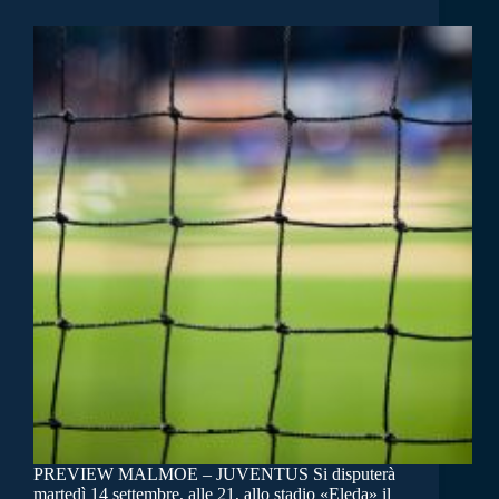
PREVIEW MALMOE – JUVENTUS Si disputerà
martedì 14 settembre, alle 21, allo stadio «Eleda» il