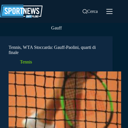
Salta
al
Cerca
contenuto
Gauff
Tennis, WTA Stoccarda: Gauff-Paolini, quarti di
finale
Tennis