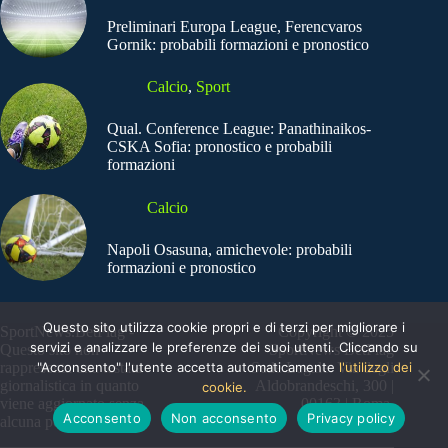
Preliminari Europa League, Ferencvaros
Gornik: probabili formazioni e pronostico
Calcio
,
Sport
Qual. Conference League: Panathinaikos-
CSKA Sofia: pronostico e probabili
formazioni
Calcio
Napoli Osasuna, amichevole: probabili
formazioni e pronostico
Questo sito utilizza cookie propri e di terzi per migliorare i
SportNews.BetFlag -
Copyright © 2025
servizi e analizzare le preferenze dei suoi utenti. Cliccando su
Questo sito non
SportNews BetFlag
"Acconsento" l'utente accetta automaticamente
l'utilizzo dei
rappresenta una testata
Sede Legale: Via degli
giornalistica in quanto
Aldobrandeschi, 300 |
cookie.
viene aggiornato senza
00163 | Roma
Acconsento
Non acconsento
Privacy policy
alcuna periodicità