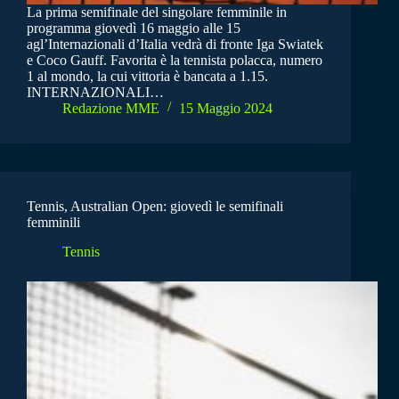
La prima semifinale del singolare femminile in
programma giovedì 16 maggio alle 15
agl’Internazionali d’Italia vedrà di fronte Iga Swiatek
e Coco Gauff. Favorita è la tennista polacca, numero
1 al mondo, la cui vittoria è bancata a 1.15.
INTERNAZIONALI…
Redazione MME
15 Maggio 2024
Tennis, Australian Open: giovedì le semifinali
femminili
Tennis