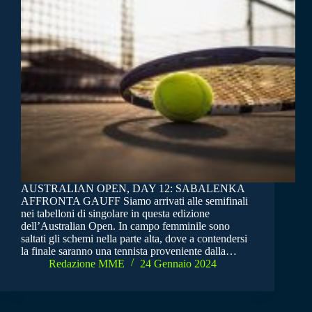
AUSTRALIAN OPEN, DAY 12: SABALENKA
AFFRONTA GAUFF Siamo arrivati alle semifinali
nei tabelloni di singolare in questa edizione
dell’Australian Open. In campo femminile sono
saltati gli schemi nella parte alta, dove a contendersi
la finale saranno una tennista proveniente dalla…
Redazione MME
24 Gennaio 2024