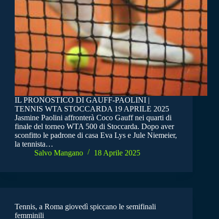
IL PRONOSTICO DI GAUFF-PAOLINI |
TENNIS WTA STOCCARDA 19 APRILE 2025
Jasmine Paolini affronterà Coco Gauff nei quarti di
finale del torneo WTA 500 di Stoccarda. Dopo aver
sconfitto le padrone di casa Eva Lys e Jule Niemeier,
la tennista…
Salvo Mangano
18 Aprile 2025
Tennis, a Roma giovedì spiccano le semifinali
femminili