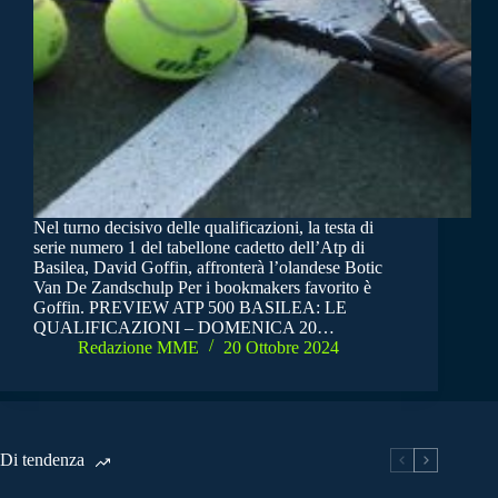
Nel turno decisivo delle qualificazioni, la testa di
serie numero 1 del tabellone cadetto dell’Atp di
Basilea, David Goffin, affronterà l’olandese Botic
Van De Zandschulp Per i bookmakers favorito è
Goffin. PREVIEW ATP 500 BASILEA: LE
QUALIFICAZIONI – DOMENICA 20…
Redazione MME
20 Ottobre 2024
Di tendenza