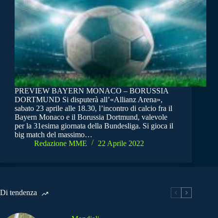
PREVIEW BAYERN MONACO – BORUSSIA
DORTMUND Si disputerà all’«Allianz Arena»,
sabato 23 aprile alle 18.30, l’incontro di calcio fra il
Bayern Monaco e il Borussia Dortmund, valevole
per la 31esima giornata della Bundesliga. Si gioca il
big match del massimo…
Redazione MME
22 Aprile 2022
Di tendenza