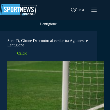
Salta
al
Cerca
contenuto
Lentigione
Serie D, Girone D: scontro al vertice tra Aglianese e
Lentigione
Calcio