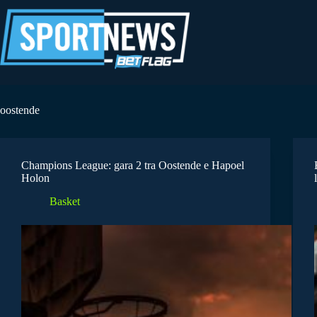
Salta
al
contenuto
oostende
Champions League: gara 2 tra Oostende e Hapoel
Holon
Basket