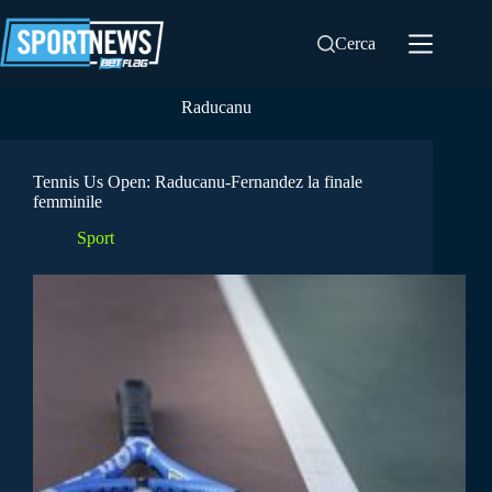
Salta
al
Cerca
contenuto
Raducanu
Tennis Us Open: Raducanu-Fernandez la finale
femminile
Sport