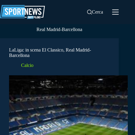
Salta
al
Cerca
contenuto
Real Madrid-Barcellona
LaLiga: in scena El Classico, Real Madrid-
Barcellona
Calcio