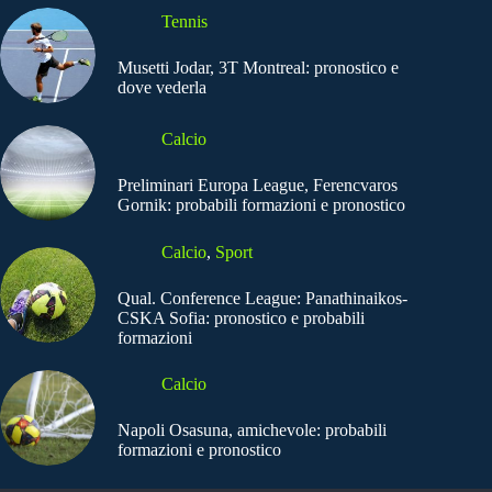
Tennis
Musetti Jodar, 3T Montreal: pronostico e
dove vederla
Calcio
Preliminari Europa League, Ferencvaros
Gornik: probabili formazioni e pronostico
Calcio
,
Sport
Qual. Conference League: Panathinaikos-
CSKA Sofia: pronostico e probabili
formazioni
Calcio
Napoli Osasuna, amichevole: probabili
formazioni e pronostico