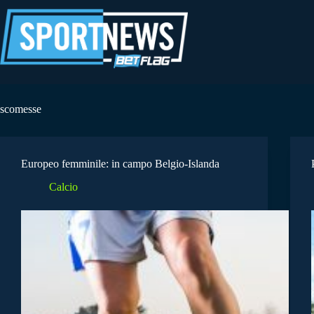
Salta
al
contenuto
scomesse
Europeo femminile: in campo Belgio-Islanda
Calcio