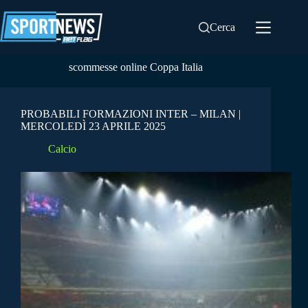
Salta
al
Cerca
contenuto
scommesse online Coppa Italia
PROBABILI FORMAZIONI INTER – MILAN |
MERCOLEDÌ 23 APRILE 2025
Calcio