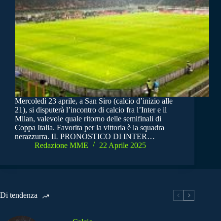
Mercoledì 23 aprile, a San Siro (calcio d’inizio alle
21), si disputerà l’incontro di calcio fra l’Inter e il
Milan, valevole quale ritorno delle semifinali di
Coppa Italia. Favorita per la vittoria è la squadra
nerazzurra. IL PRONOSTICO DI INTER…
Redazione MME
22 Aprile 2025
Di tendenza