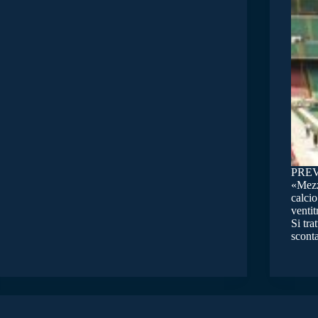
PREV
«Mezza
calcio
ventit
Si tra
scont