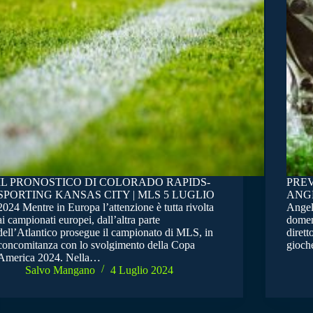
IL PRONOSTICO DI COLORADO RAPIDS-
PREV
SPORTING KANSAS CITY | MLS 5 LUGLIO
ANGEL
2024 Mentre in Europa l’attenzione è tutta rivolta
Angele
ai campionati europei, dall’altra parte
domen
dell’Atlantico prosegue il campionato di MLS, in
dirett
concomitanza con lo svolgimento della Copa
gioch
America 2024. Nella…
Salvo Mangano
4 Luglio 2024