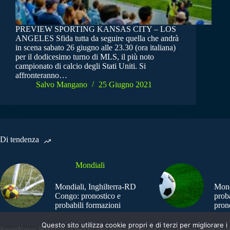
PREVIEW SPORTING KANSAS CITY – LOS
ANGELES Sfida tutta da seguire quella che andrà
in scena sabato 26 giugno alle 23.30 (ora italiana)
per il dodicesimo turno di MLS, il più noto
campionato di calcio degli Stati Uniti. Si
affronteranno…
Salvo Mangano
25 Giugno 2021
Di tendenza
Mondiali
Mondiali, Inghilterra-RD
Mond
Congo: pronostico e
prob
probabili formazioni
pron
Questo sito utilizza cookie propri e di terzi per migliorar
SportNews.BetFlag - Questo sito non rappresenta una testata giornalist