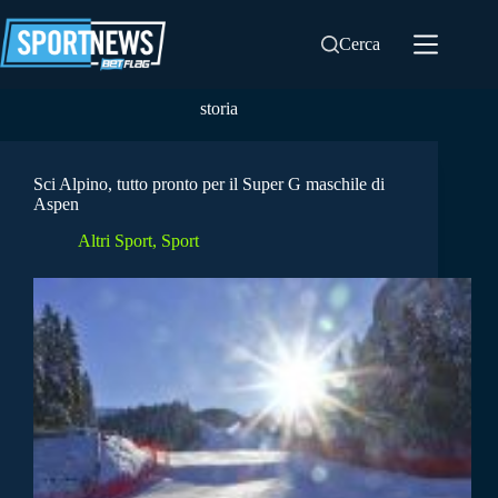
Salta
al
Cerca
contenuto
storia
Sci Alpino, tutto pronto per il Super G maschile di
Aspen
Altri Sport
,
Sport