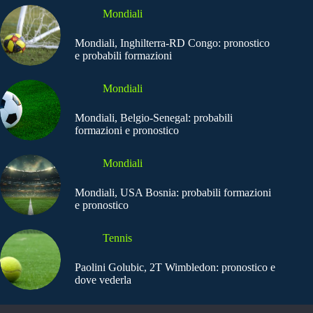
Mondiali
Mondiali, Inghilterra-RD Congo: pronostico
e probabili formazioni
Mondiali
Mondiali, Belgio-Senegal: probabili
formazioni e pronostico
Mondiali
Mondiali, USA Bosnia: probabili formazioni
e pronostico
Tennis
Paolini Golubic, 2T Wimbledon: pronostico e
dove vederla