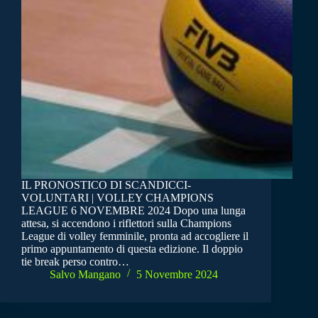
IL PRONOSTICO DI SCANDICCI-
VOLUNTARI | VOLLEY CHAMPIONS
LEAGUE 6 NOVEMBRE 2024 Dopo una lunga
attesa, si accendono i riflettori sulla Champions
League di volley femminile, pronta ad accogliere il
primo appuntamento di questa edizione. Il doppio
tie break perso contro…
Salvo Mangano
5 Novembre 2024