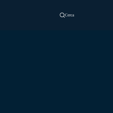
Cerca