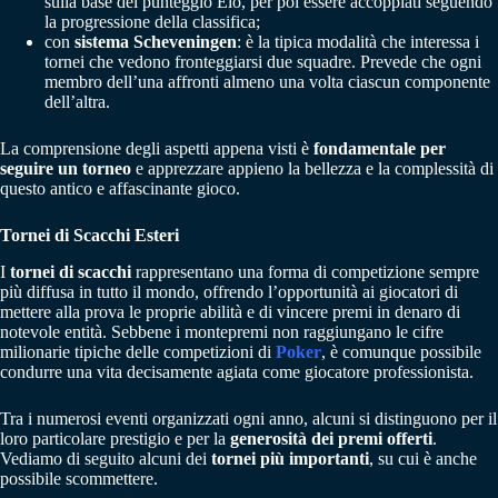
sulla base del punteggio Elo, per poi essere accoppiati seguendo
la progressione della classifica;
con
sistema Scheveningen
: è la tipica modalità che interessa i
tornei che vedono fronteggiarsi due squadre. Prevede che ogni
membro dell’una affronti almeno una volta ciascun componente
dell’altra.
La comprensione degli aspetti appena visti è
fondamentale per
seguire un torneo
e apprezzare appieno la bellezza e la complessità di
questo antico e affascinante gioco.
Tornei di Scacchi Esteri
I
tornei di scacchi
rappresentano una forma di competizione sempre
più diffusa in tutto il mondo, offrendo l’opportunità ai giocatori di
mettere alla prova le proprie abilità e di vincere premi in denaro di
notevole entità. Sebbene i montepremi non raggiungano le cifre
milionarie tipiche delle competizioni di
Poker
, è comunque possibile
condurre una vita decisamente agiata come giocatore professionista.
Tra i numerosi eventi organizzati ogni anno, alcuni si distinguono per il
loro particolare prestigio e per la
generosità dei premi offerti
.
Vediamo di seguito alcuni dei
tornei più importanti
, su cui è anche
possibile scommettere.