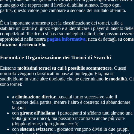
punteggio che rappresenta il livello di abilità stimato. Dopo ogni
partita, questo valore può cambiare a seconda del risultato ottenuto.
È un importante strumento per la classificazione dei tornei, utile a
stabilire un ordine di gioco equo e a identificare i player di talento delle
competizioni. Il calcolo si basa su molteplici fattori, che possono essere
approfonditi nella nostra
pagina informativa
, ricca di dettagli su
come
funziona il sistema Elo
.
Formula e Organizzazione dei Tornei di Scacchi
Esistono
moltissimi tornei su cui è possibile scommettere
. Questi
non solo vengono classificati in base al punteggio Elo, ma si
suddividono in varie altre tipologie che ne determinano
le modalità
. Ci
sono tornei:
a
eliminazione diretta
: passa al turno successivo solo il
vincitore della partita, mentre l’altro è costretto ad abbandonare
la gara;
con
girone all’italiana
: i partecipanti si sfidano tutti almeno una
volta (girone unico), ma possono incontrarsi anche più volte
(doppio girone, triplo girone, ecc.);
con
sistema svizzero
: i giocatori vengono divisi in due gruppi