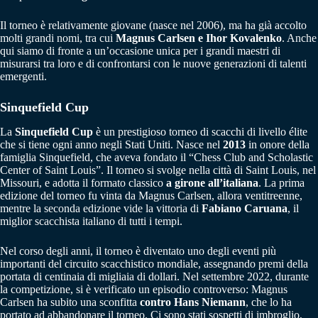
Il torneo è relativamente giovane (nasce nel 2006), ma ha già accolto
molti grandi nomi, tra cui
Magnus Carlsen e Ihor Kovalenko
. Anche
qui siamo di fronte a un’occasione unica per i grandi maestri di
misurarsi tra loro e di confrontarsi con le nuove generazioni di talenti
emergenti.
Sinquefield Cup
La
Sinquefield Cup
è un prestigioso torneo di scacchi di livello élite
che si tiene ogni anno negli Stati Uniti. Nasce nel
2013
in onore della
famiglia Sinquefield, che aveva fondato il “Chess Club and Scholastic
Center of Saint Louis”. Il torneo si svolge nella città di Saint Louis, nel
Missouri, e adotta il formato classico
a girone all’italiana
. La prima
edizione del torneo fu vinta da Magnus Carlsen, allora ventitreenne,
mentre la seconda edizione vide la vittoria di
Fabiano Caruana
, il
miglior scacchista italiano di tutti i tempi.
Nel corso degli anni, il torneo è diventato uno degli eventi più
importanti del circuito scacchistico mondiale, assegnando premi della
portata di centinaia di migliaia di dollari. Nel settembre 2022, durante
la competizione, si è verificato un episodio controverso: Magnus
Carlsen ha subito una sconfitta
contro Hans Niemann
, che lo ha
portato ad abbandonare il torneo. Ci sono stati sospetti di imbroglio,