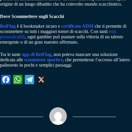
origine di un lungo dibattito che ha coinvolto mondo scacchistico.
Dove Scommettere sugli Scacchi
BetFlag
è il bookmaker sicuro e
certificato ADM
che ti permette di
scommettere su tutti i maggiori tornei di scacchi. Con tanti
esiti
pronosticabili
, ogni gambler può puntare sulla vittoria di un talento
emergente o di un gran maestro affermato.
Tra le tante
app di BetFlag
, non poteva mancare una soluzione
dedicata alle
scommesse sportive
, che permettesse l’accesso all’intero
palinsesto in pochi e semplici passaggi.
Fa
W
Te
X
ce
ha
le
bo
ts
gr
ok
A
a
pp
m