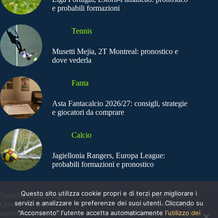
e probabili formazioni
Tennis
Musetti Mejia, 2T Montreal: pronostico e
dove vederla
Fanta
Asta Fantacalcio 2026/27: consigli, strategie
e giocatori da comprare
Calcio
Jagiellonia Rangers, Europa League:
probabili formazioni e pronostico
Questo sito utilizza cookie propri e di terzi per migliorare i
SportNews.BetFlag -
Copyright © 2025
servizi e analizzare le preferenze dei suoi utenti. Cliccando su
Questo sito non
SportNews BetFlag
"Acconsento" l'utente accetta automaticamente
l'utilizzo dei
rappresenta una testata
Sede Legale: Via degli