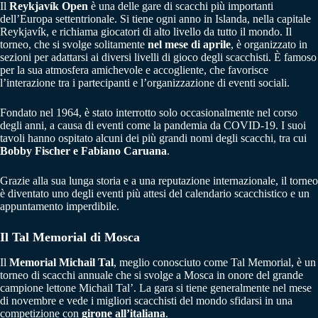
Il
Reykjavík Open
è una delle gare di scacchi più importanti
dell’Europa settentrionale. Si tiene ogni anno in Islanda, nella capitale
Reykjavík, e richiama giocatori di alto livello da tutto il mondo. Il
torneo, che si svolge solitamente
nel mese di aprile
, è organizzato in
sezioni per adattarsi ai diversi livelli di gioco degli scacchisti. È famoso
per la sua atmosfera amichevole e accogliente, che favorisce
l’interazione tra i partecipanti e l’organizzazione di eventi sociali.
Fondato nel 1964, è stato interrotto solo occasionalmente nel corso
degli anni, a causa di eventi come la pandemia da COVID-19. I suoi
tavoli hanno ospitato alcuni dei più grandi nomi degli scacchi, tra cui
Bobby Fischer e Fabiano Caruana
.
Grazie alla sua lunga storia e a una reputazione internazionale, il torneo
è diventato uno degli eventi più attesi del calendario scacchistico e un
appuntamento imperdibile.
Il Tal Memorial di Mosca
Il
Memorial Michail Tal
, meglio conosciuto come Tal Memorial, è un
torneo di scacchi annuale che si svolge a Mosca in onore del grande
campione lettone Michail Tal’. La gara si tiene generalmente nel mese
di novembre e vede i migliori scacchisti del mondo sfidarsi in una
competizione con
girone all’italiana
.