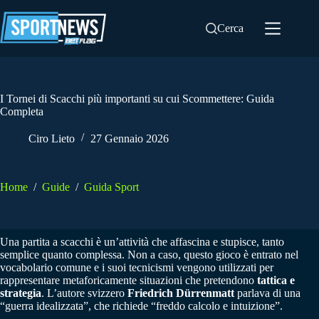
Salta
al
Cerca
contenuto
I Tornei di Scacchi più importanti su cui Scommettere: Guida
Completa
Ciro Lieto
27 Gennaio 2026
Home
/
Guide
/
Guida Sport
Una partita a scacchi è un’attività che affascina e stupisce, tanto
semplice quanto complessa. Non a caso, questo gioco è entrato nel
vocabolario comune e i suoi tecnicismi vengono utilizzati per
rappresentare metaforicamente situazioni che pretendono
tattica e
strategia
. L’autore svizzero
Friedrich Dürrenmatt
parlava di una
“guerra idealizzata”, che richiede “freddo calcolo e intuizione”.