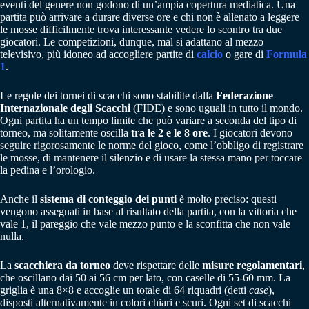
eventi del genere non godono di un’ampia copertura mediatica. Una
partita può arrivare a durare diverse ore e chi non è allenato a leggere
le mosse difficilmente trova interessante vedere lo scontro tra due
giocatori. Le competizioni, dunque, mal si adattano al mezzo
televisivo, più idoneo ad accogliere partite di
calcio
o gare di
Formula
1
.
Le regole dei tornei di scacchi sono stabilite dalla
Federazione
Internazionale degli Scacchi
(FIDE) e sono uguali in tutto il mondo.
Ogni partita ha un tempo limite che può variare a seconda del tipo di
torneo, ma solitamente oscilla
tra le 2 e le 8
ore
. I giocatori devono
seguire rigorosamente le norme del gioco, come l’obbligo di registrare
le mosse, di mantenere il silenzio e di usare la stessa mano per toccare
la pedina e l’orologio.
Anche il
sistema di conteggio dei punti
è molto preciso: questi
vengono assegnati in base al risultato della partita, con la vittoria che
vale 1, il pareggio che vale mezzo punto e la sconfitta che non vale
nulla.
La
scacchiera
da torneo
deve rispettare delle
misure regolamentari
,
che oscillano dai 50 ai 56 cm per lato, con caselle di 55-60 mm. La
griglia è una 8×8 e accoglie un totale di 64 riquadri (detti
case
),
disposti alternativamente in colori chiari e scuri. Ogni set di scacchi