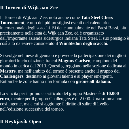
Il Torneo di Wijk aan Zee
Il Torneo di Wijk aan Zee, noto anche come
Tata Steel Chess
Tournament
, è uno dei più prestigiosi eventi del calendario
internazionale degli scacchi. Si tiene annualmente nei Paesi Bassi, più
precisamente nella città di Wijk aan Zee, ed è organizzato
dall’importante azienda siderurgica indiana Tata Steel. Il suo prestigio è
così alto da essere considerato il
Wimbledon degli scacchi
.
Si svolge nel mese di gennaio e prevede la partecipazione dei migliori
giocatori in circolazione, tra cui
Magnus Carlsen
, campione del
mondo in carica dal 2013. Questi gareggiano nella sezione dedicata ai
Masters
, ma nell’ambito del torneo è presente anche il gruppo dei
Challengers
, destinato ai giovani talenti e ai player emergenti.
Entrambe le zone hanno una formula con
girone all’italiana
.
La vincita per il primo classificato del gruppo Masters è di
10.000
euro
, mentre per il gruppo Challengers è di 2.000. Una somma non
così ingente, ma a cui si aggiunge il diritto di salire di livello
nell’edizione successiva del torneo.
Il Reykjavík Open