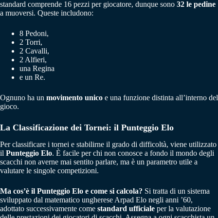
standard comprende 16 pezzi per giocatore, dunque sono
32 le pedine
a muoversi. Queste includono:
8 Pedoni,
2 Torri,
2 Cavalli,
2 Alfieri,
una Regina
e un Re.
Ognuno ha un
movimento unico
e una funzione distinta all’interno del
gioco.
La Classificazione dei Tornei: il Punteggio Elo
Per classificare i tornei e stabilirne il grado di difficoltà, viene utilizzato
il
Punteggio Elo
. È facile per chi non conosce a fondo il mondo degli
scacchi non averne mai sentito parlare, ma è un parametro utile a
valutare le singole competizioni.
Ma
cos’è il Punteggio Elo e come si calcola?
Si tratta di un sistema
sviluppato dal matematico ungherese Arpad Elo negli anni ’60,
adottato successivamente come
standard ufficiale
per la valutazione
delle prestazioni dei giocatori di scacchi. Assegna a ogni scacchista un