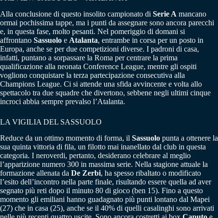
Alla conclusione di questo insolito campionato di
Serie A
mancano
ormai pochissima tappe, ma i punti da assegnare sono ancora parecchi
e, in questa fase, molto pesanti. Nel pomeriggio di domani si
affrontano
Sassuolo
e
Atalanta
, entrambe in corsa per un posto in
Europa, anche se per due competizioni diverse. I padroni di casa,
infatti, puntano a sorpassare la Roma per centrare la prima
qualificazione alla neonata Conference League, mentre gli ospiti
vogliono conquistare la terza partecipazione consecutiva alla
Champions League. Ci si attende una sfida avvincente e volta allo
spettacolo tra due squadre che divertono, sebbene negli ultimi cinque
incroci abbia sempre prevalso l’Atalanta.
LA VIGILIA DEL SASSUOLO
Reduce da un ottimo momento di forma, il
Sassuolo
punta a ottenere la
sua quinta vittoria di fila, un filotto mai inanellato dal club in questa
categoria. I neroverdi, pertanto, desiderano celebrare al meglio
l’apparizione numero 300 in massima serie. Nella stagione attuale la
formazione allenata da
De Zerbi
, ha spesso ribaltato o modificato
l’esito dell’incontro nella parte finale, risultando essere quella ad aver
segnato più reti dopo il minuto 80 di gioco (ben 15). Fino a questo
momento gli emiliani hanno guadagnato più punti lontano dal Mapei
(27) che in casa (25), anche se il 40% di quelli casalinghi sono arrivati
nelle più recenti quattro uscite. Sono ancora costretti ai box
Caputo
e