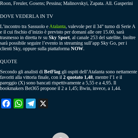
Roon, Freuler, Gosens; Pessina; Malinovskyi, Zapata. All. Gasperini
DOVE VEDERLA IN TV
L’incontro tra Sassuolo e
Atalanta
, valevole per il 34° turno di Serie A
e il cui fischio d’inizio è previsto per domani alle ore 15.00, sarà
trasmesso in diretta tv su
Sky Sport
, al canale 253 del satellite. Inoltre
sarà possibile seguire l’evento in streaming sull’app Sky Go, per i
clienti Sky, oppure sulla piattaforma
NOW
.
QUOTE
Secondo gli analisti di
BetFlag
gli ospiti dell’Atalanta sono nettamente
favoriti alla vittoria finale, con il
2 quotato 1,48
, mentre l’1 e il
pareggio (X) sono bancati rispettivamente a 5,55 e a 4,95. Il
bookmakers Bet365 propone il 2 a 1,45; Bwin, invece, a 1,44.
Fa
W
Te
X
ce
ha
le
bo
ts
gr
ok
A
a