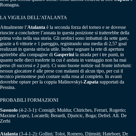
Romagna.
LA VIGILIA DELL’ATALANTA
Attualmente l’
Atalanta
è la seconda forza del torneo e se dovesse
riuscire a concludere l’annata in questa posizione si tratterebbe della
prima volta nella sua storia. Gli orobici sono imbattuti da sette gare,
grazie a 6 vittorie e 1 pareggio, registrando una media di 2,57 goal
realizzati in questa striscia utile. Inoltre segnare la rete di apertura
aprirebbe alla compagine di
Gasperini
la strada per i tre punti, in
quanto nelle dieci trasferte in cui è andata in vantaggio non ha mai
perso (8 successi e 2 pari). Ci sono buone notizie sul fronte infortuni:
nessun giocatore è alle prese con malanni di alcun tipo, per cui il
tecnico piemontese può contare sulla rosa al completo. In avanti
dovrebbe optare per la coppia Malinovskyi-
Zapata
supportati da
Pessina.
PROBABILI FORMAZIONI
Sassuolo
(4-2-3-1): Consigli; Muldur, Chiriches, Ferrari, Rogerio;
Maxime Lopez, Locatelli; Berardi, Djuricic, Boga; Defrel. All. De
Zerbi
Atalanta
(3-4-1-2): Gollini; Toloi, Romero, Djimsiti; Hateboer, De