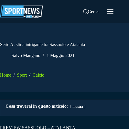
Salta
al
Cerca
contenuto
Serie A: sfida intrigante tra Sassuolo e Atalanta
Salvo Mangano
1 Maggio 2021
Home
/
Sport
/
Calcio
Cosa troverai in questo articolo:
mostra
PREVIEW SASSUOLO – ATALANTA