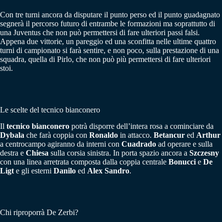
Con tre turni ancora da disputare il punto perso ed il punto guadagnato
segnerà il percorso futuro di entrambe le formazioni ma soprattutto di
una Juventus che non può permettersi di fare ulteriori passi falsi.
Appena due vittorie, un pareggio ed una sconfitta nelle ultime quattro
turni di campionato si farà sentire, e non poco, sulla prestazione di una
squadra, quella di Pirlo, che non può più permettersi di fare ulteriori
stoi.
Le scelte del tecnico bianconero
Il
tecnico bianconero
potrà disporre dell’intera rosa a cominciare da
Dybala
che farà coppia con
Ronaldo
in attacco.
Betancur
ed
Arthur
a centrocampo agiranno da interni con
Cuadrado
ad operare e sulla
destra e
Chiesa
sulla corsia sinistra. In porta spazio ancora a
Szczesny
con una linea arretrata composta dalla coppia centrale
Bonucci
e
De
Ligt
e gli esterni
Danilo
ed
Alex Sandro
.
Chi riproporrà De Zerbi?