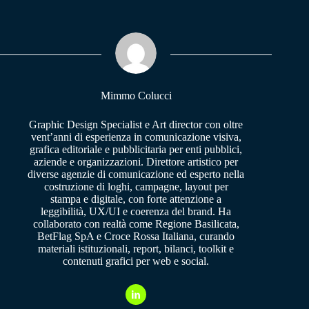
bo
ts
gr
ok
A
a
pp
m
Mimmo Colucci
Graphic Design Specialist e Art director con oltre
vent’anni di esperienza in comunicazione visiva,
grafica editoriale e pubblicitaria per enti pubblici,
aziende e organizzazioni. Direttore artistico per
diverse agenzie di comunicazione ed esperto nella
costruzione di loghi, campagne, layout per
stampa e digitale, con forte attenzione a
leggibilità, UX/UI e coerenza del brand. Ha
collaborato con realtà come Regione Basilicata,
BetFlag SpA e Croce Rossa Italiana, curando
materiali istituzionali, report, bilanci, toolkit e
contenuti grafici per web e social.