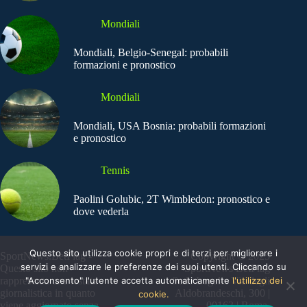
Mondiali
Mondiali, Belgio-Senegal: probabili
formazioni e pronostico
Mondiali
Mondiali, USA Bosnia: probabili formazioni
e pronostico
Tennis
Paolini Golubic, 2T Wimbledon: pronostico e
dove vederla
Questo sito utilizza cookie propri e di terzi per migliorare i
SportNews.BetFlag -
Copyright © 2025
servizi e analizzare le preferenze dei suoi utenti. Cliccando su
Questo sito non
SportNews BetFlag
rappresenta una testata
"Acconsento" l'utente accetta automaticamente
Sede Legale: Via degli
l'utilizzo dei
giornalistica in quanto
Aldobrandeschi, 300 |
cookie.
viene aggiornato senza
00163 | Roma