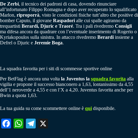
De Zerbi
, il tecnico dei padroni di casa, dovendo rinunciare
all’infortunato Filippo Romagna e dopo aver recuperato lo squalificato
Marlon,
riproporrà
, visto le condizioni fisiche tutt’altro che positive di
bomber Caputo, il giovane
Raspadori
alle cui spalle agiranno da
trequartisti
Berardi, Djuric e Traoré
. Tra i pali rivedremo
Consigli
ma difesa ancora da quadrare con l’eventuale inserimento di Rogerio o
Kyriakopoulos sulla sinistra. In attacco rivedremo
Berardi
insieme a
Defrel o Djuric e
Jeremie Boga
.
La squadra favorita per i siti di scommesse sportive online
Per BetFlag è ancora una volta
la Juventus la
squadra favorita
alla
vigilia e propone il successo bianconero a 1,63, lontanissimo da 4,55
dell’1 neroverde a 4,55 e con l’X a 4,20. Juventus favorita anche per
Bwin a quota 1,63.
La tua guida su come scommettere online è
qui
disponibile.
Fa
W
Te
X
ce
ha
le