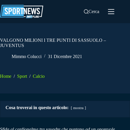
Salta
al
Cerca
contenuto
VALGONO MILIONI I TRE PUNTI DI SASSUOLO –
JUVENTUS
Mimmo Colucci
31 Dicembre 2021
Home
/
Sport
/
Calcio
Cosa troverai in questo articolo:
mostra
Sfida al cardiopalma tra squadre che puntano ad un onorevole