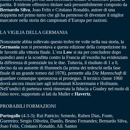
partita. Il tridente offensivo titolare sarà presumibilmente composto da
Bernardo Silva
, Joao Felix e Cristiano Ronaldo, autore di una
doppietta nel primo turno che gli ha permesso di diventare il miglior
marcatore nella storia dei campionati d’Europa per nazioni.
LA VIGILIA DELLA GERMANIA
Nonostante abbia sollevato questo trofeo tre volte nella sua storia, la
Germania
non si presentava a questa edizione della competizione tra
le favoriti alla vittoria finale. L’era
Low
si sta per concludere dopo
quindici anni e la sconfitta contro la Francia all’esordio ha evidenziato
la differenza di potenziale tra le due. Tuttavia, il risultato di 1 a 0,
deciso da un autorete di Hummels (la prima dei tedeschi nella fase
finale di un grande torneo dal 1978), permette alla
Die Mannschaft
di
guardare comunque speranzosa al prosieguo. Il tecnico classe 1960
dovrà ancora rinunciare agli infortunati Klostermann e Hofmann.
Nell’undici di partenza verrà rinnovata la fiducia a Gnabry nel ruolo di
falso nove, supportato ai lati da Muller e
Havertz
.
PROBABILI FORMAZIONI
Portogallo
(4-3-3): Rui Patricio; Semedo, Ruben Dias, Fonte,
Guerreiro; Sergio Oliveira, Danilo, Bruno Fernandes; Bernardo Silva,
Joao Felix, Cristiano Ronaldo. All. Santos