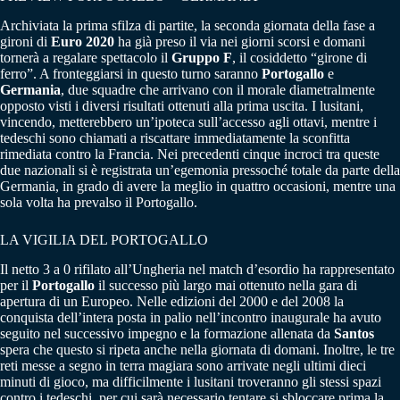
Archiviata la prima sfilza di partite, la seconda giornata della fase a
gironi di
Euro 2020
ha già preso il via nei giorni scorsi e domani
tornerà a regalare spettacolo il
Gruppo F
, il cosiddetto “girone di
ferro”. A fronteggiarsi in questo turno saranno
Portogallo
e
Germania
, due squadre che arrivano con il morale diametralmente
opposto visti i diversi risultati ottenuti alla prima uscita. I lusitani,
vincendo, metterebbero un’ipoteca sull’accesso agli ottavi, mentre i
tedeschi sono chiamati a riscattare immediatamente la sconfitta
rimediata contro la Francia. Nei precedenti cinque incroci tra queste
due nazionali si è registrata un’egemonia pressoché totale da parte della
Germania, in grado di avere la meglio in quattro occasioni, mentre una
sola volta ha prevalso il Portogallo.
LA VIGILIA DEL PORTOGALLO
Il netto 3 a 0 rifilato all’Ungheria nel match d’esordio ha rappresentato
per il
Portogallo
il successo più largo mai ottenuto nella gara di
apertura di un Europeo. Nelle edizioni del 2000 e del 2008 la
conquista dell’intera posta in palio nell’incontro inaugurale ha avuto
seguito nel successivo impegno e la formazione allenata da
Santos
spera che questo si ripeta anche nella giornata di domani. Inoltre, le tre
reti messe a segno in terra magiara sono arrivate negli ultimi dieci
minuti di gioco, ma difficilmente i lusitani troveranno gli stessi spazi
contro i tedeschi, per cui sarà necessario tentare si sbloccare prima la