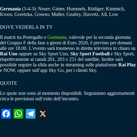
Germania
(3-4-3): Neuer; Ginter, Hummels, Rüdiger; Kimmich,
Kroos, Goretzka, Gosens; Muller, Gnabry, Havertz. All. Low
DOVE VEDERLA IN TV
Il match tra Portogallo e
Germania
, valevole per la seconda giornata
del Gruppo F della fase a gironi di Euro 2020, è previsto per domani
alle ore 18.00. L’evento sarà trasmesso in diretta televisiva in chiaro su
Rai Uno
oppure su Sky Sport Uno,
Sky Sport Football
e Sky Sport,
rispettivamente ai canali 201, 203 e 251 del satellite. Inoltre sarà
possibile seguire la sfida anche in streaming sulle piattaforme
Rai Play
e NOW, oppure sull’app Sky Go, per i clienti Sky.
QUOTE
Le quote non sono al momento disponibili. Seguiranno aggiornamenti
circa le previsioni sull’esito dell’incontro.
Fa
W
Te
X
ce
ha
le
bo
ts
gr