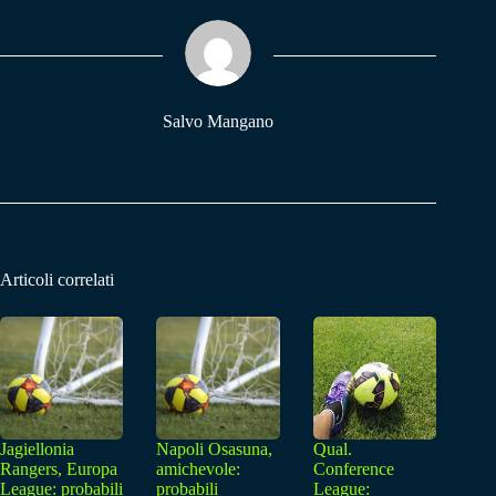
ok
A
a
pp
m
Salvo Mangano
Articoli correlati
Jagiellonia
Napoli Osasuna,
Qual.
Rangers, Europa
amichevole:
Conference
League: probabili
probabili
League: