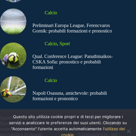
Calcio
Preliminari Europa League, Ferencvaros
Gornik: probabili formazioni e pronostico
Calcio
,
Sport
Qual. Conference League: Panathinaikos-
CSKA Sofia: pronostico e probabili
formazioni
Calcio
Napoli Osasuna, amichevole: probabili
formazioni e pronostico
Questo sito utilizza cookie propri e di terzi per migliorare i
SportNews.BetFlag -
Copyright © 2025
servizi e analizzare le preferenze dei suoi utenti. Cliccando su
Questo sito non
SportNews BetFlag
"Acconsento" l'utente accetta automaticamente
l'utilizzo dei
rappresenta una testata
Sede Legale: Via degli
giornalistica in quanto
Aldobrandeschi, 300 |
cookie.