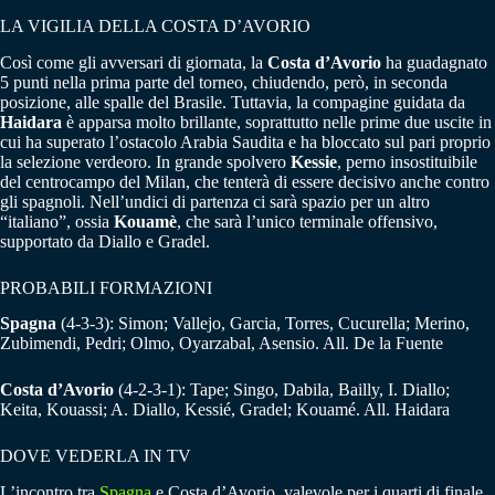
LA VIGILIA DELLA COSTA D’AVORIO
Così come gli avversari di giornata, la
Costa d’Avorio
ha guadagnato
5 punti nella prima parte del torneo, chiudendo, però, in seconda
posizione, alle spalle del Brasile. Tuttavia, la compagine guidata da
Haidara
è apparsa molto brillante, soprattutto nelle prime due uscite in
cui ha superato l’ostacolo Arabia Saudita e ha bloccato sul pari proprio
la selezione verdeoro. In grande spolvero
Kessie
, perno insostituibile
del centrocampo del Milan, che tenterà di essere decisivo anche contro
gli spagnoli. Nell’undici di partenza ci sarà spazio per un altro
“italiano”, ossia
Kouamè
, che sarà l’unico terminale offensivo,
supportato da Diallo e Gradel.
PROBABILI FORMAZIONI
Spagna
(4-3-3): Simon; Vallejo, Garcia, Torres, Cucurella; Merino,
Zubimendi, Pedri; Olmo, Oyarzabal, Asensio. All. De la Fuente
Costa d’Avorio
(4-2-3-1): Tape; Singo, Dabila, Bailly, I. Diallo;
Keita, Kouassi; A. Diallo, Kessié, Gradel; Kouamé. All. Haidara
DOVE VEDERLA IN TV
L’incontro tra
Spagna
e Costa d’Avorio, valevole per i quarti di finale