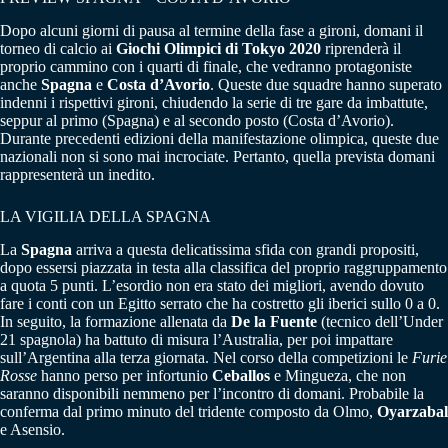
Dopo alcuni giorni di pausa al termine della fase a gironi, domani il
torneo di calcio ai
Giochi Olimpici di Tokyo 2020
riprenderà il
proprio cammino con i quarti di finale, che vedranno protagoniste
anche
Spagna
e
Costa d’Avorio
. Queste due squadre hanno superato
indenni i rispettivi gironi, chiudendo la serie di tre gare da imbattute,
seppur al primo (Spagna) e al secondo posto (Costa d’Avorio).
Durante precedenti edizioni della manifestazione olimpica, queste due
nazionali non si sono mai incrociate. Pertanto, quella prevista domani
rappresenterà un inedito.
LA VIGILIA DELLA SPAGNA
La
Spagna
arriva a questa delicatissima sfida con grandi propositi,
dopo essersi piazzata in testa alla classifica del proprio raggruppamento
a quota 5 punti. L’esordio non era stato dei migliori, avendo dovuto
fare i conti con un Egitto serrato che ha costretto gli iberici sullo 0 a 0.
In seguito, la formazione allenata da
De la Fuente
(tecnico dell’Under
21 spagnola) ha battuto di misura l’Australia, per poi impattare
sull’Argentina alla terza giornata. Nel corso della competizioni le
Furie
Rosse
hanno perso per infortunio
Ceballos
e Mingueza, che non
saranno disponibili nemmeno per l’incontro di domani. Probabile la
conferma dal primo minuto del tridente composto da Olmo,
Oyarzabal
e Asensio.