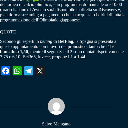
del torneo di calcio olimpico, è in programma domani alle ore 10.00
(orario italiano). L’evento sarà disponibile in diretta su
Discovery+
,
piattaforma streaming a pagamento che ha acquistato i diritti di tutta la
programmazione dell’Olimpiade giapponese.
QUOTE
Secondo gli esperti in
betting
di
BetFlag
, la Spagna si presenta a
questo appuntamento con i favori del pronostico, tanto che l’
1 è
bancato a 1,50
, mentre il segno X e il 2 sono quotati rispettivamente
3,75 e 6,10. Bet365, invece, propone l’1 a 1,44.
Fa
W
Te
X
ce
ha
le
bo
ts
gr
ok
A
a
pp
m
Salvo Mangano