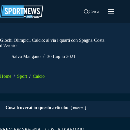
Salta
al
Cerca
contenuto
Giochi Olimpici, Calcio: al via i quarti con Spagna-Costa
d’Avorio
Salvo Mangano
30 Luglio 2021
Home
/
Sport
/
Calcio
Cosa troverai in questo articolo:
mostra
PREVIEW SPAGNA – COSTA D’AVORIO