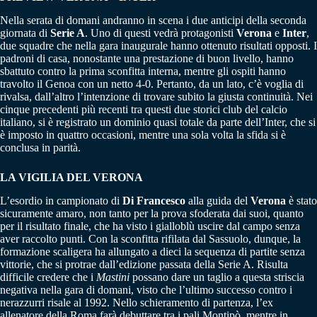
Nella serata di domani andranno in scena i due anticipi della seconda
giornata di
Serie A
. Uno di questi vedrà protagonisti
Verona
e
Inter
,
due squadre che nella gara inaugurale hanno ottenuto risultati opposti. I
padroni di casa, nonostante una prestazione di buon livello, hanno
sbattuto contro la prima sconfitta interna, mentre gli ospiti hanno
travolto il Genoa con un netto 4-0. Pertanto, da un lato, c’è voglia di
rivalsa, dall’altro l’intenzione di trovare subito la giusta continuità. Nei
cinque precedenti più recenti tra questi due storici club del calcio
italiano, si è registrato un dominio quasi totale da parte dell’Inter, che si
è imposto in quattro occasioni, mentre una sola volta la sfida si è
conclusa in parità.
LA VIGILIA DEL VERONA
L’esordio in campionato di
Di Francesco
alla guida del
Verona
è stato
sicuramente amaro, non tanto per la prova sfoderata dai suoi, quanto
per il risultato finale, che ha visto i gialloblù uscire dal campo senza
aver raccolto punti. Con la sconfitta rifilata dal Sassuolo, dunque, la
formazione scaligera ha allungato a dieci la sequenza di partite senza
vittorie, che si protrae dall’edizione passata della Serie A. Risulta
difficile credere che i
Mastini
possano dare un taglio a questa striscia
negativa nella gara di domani, visto che l’ultimo successo contro i
nerazzurri risale al 1992. Nello schieramento di partenza, l’ex
allenatore della Roma farà debuttare tra i pali Montipò, mentre in