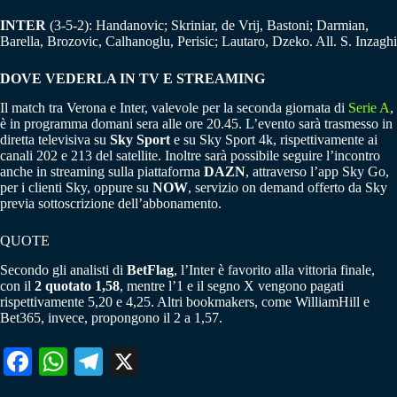
INTER
(3-5-2): Handanovic; Skriniar, de Vrij, Bastoni; Darmian,
Barella, Brozovic, Calhanoglu, Perisic; Lautaro, Dzeko. All. S. Inzaghi
DOVE VEDERLA IN TV E STREAMING
Il match tra Verona e Inter, valevole per la seconda giornata di
Serie A
,
è in programma domani sera alle ore 20.45. L’evento sarà trasmesso in
diretta televisiva su
Sky Sport
e su Sky Sport 4k, rispettivamente ai
canali 202 e 213 del satellite. Inoltre sarà possibile seguire l’incontro
anche in streaming sulla piattaforma
DAZN
, attraverso l’app Sky Go,
per i clienti Sky, oppure su
NOW
, servizio on demand offerto da Sky
previa sottoscrizione dell’abbonamento.
QUOTE
Secondo gli analisti di
BetFlag
, l’Inter è favorito alla vittoria finale,
con il
2 quotato 1,58
, mentre l’1 e il segno X vengono pagati
rispettivamente 5,20 e 4,25. Altri bookmakers, come WilliamHill e
Bet365, invece, propongono il 2 a 1,57.
Fa
W
Te
X
ce
ha
le