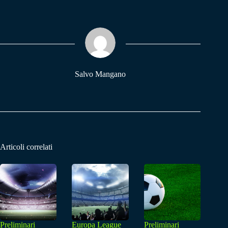
bo
ts
gr
ok
A
a
pp
m
Salvo Mangano
Articoli correlati
Preliminari
Europa League
Preliminari