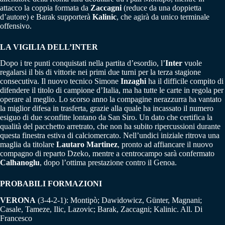
attacco la coppia formata da
Zaccagni
(reduce da una doppietta
d’autore) e Barak supporterà
Kalinic
, che agirà da unico terminale
offensivo.
LA VIGILIA DELL’INTER
Dopo i tre punti conquistati nella partita d’esordio, l’
Inter
vuole
regalarsi il bis di vittorie nei primi due turni per la terza stagione
consecutiva. Il nuovo tecnico Simone
Inzaghi
ha il difficile compito di
difendere il titolo di campione d’Italia, ma ha tutte le carte in regola per
operare al meglio. Lo scorso anno la compagine nerazzurra ha vantato
la miglior difesa in trasferta, grazie alla quale ha incassato il numero
esiguo di due sconfitte lontano da San Siro. Un dato che certifica la
qualità del pacchetto arretrato, che non ha subito ripercussioni durante
questa finestra estiva di calciomercato. Nell’undici iniziale ritrova una
maglia da titolare
Lautaro Martinez
, pronto ad affiancare il nuovo
compagno di reparto Dzeko, mentre a centrocampo sarà confermato
Calhanoglu
, dopo l’ottima prestazione contro il Genoa.
PROBABILI FORMAZIONI
VERONA
(3-4-2-1): Montipò; Dawidowicz, Günter, Magnani;
Casale, Tameze, Ilic, Lazovic; Barak, Zaccagni; Kalinic. All. Di
Francesco