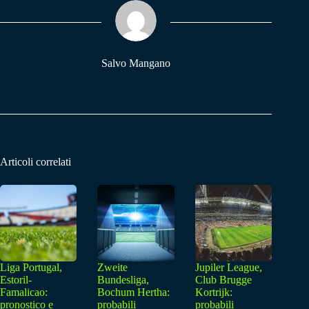
ok
A
a
pp
m
Salvo Mangano
Articoli correlati
Liga Portugal,
Zweite
Jupiler League,
Estoril-
Bundesliga,
Club Brugge
Famalicao:
Bochum Hertha:
Kortrijk:
pronostico e
probabili
probabili