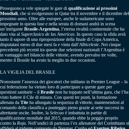
Proseguono a vele spiegate le gare di
qualificazione ai prossimi
Mondiali
, che si svolgeranno in Qatar tra il novembre e il dicembre del
prossimo anno. Oltre alle europee, anche le sudamericane sono
impegnate in questa fase e nella serata di domani andrà in scena
un’intrigante
Brasile-Argentina
, l’eterna rivalità continentale che ha
dato vita al
Superclasico de las Americas
. In questo caso la sfida avrà
tanto il sapore di una riproposizione della finale di Copa America,
disputatasi meno di due mesi fa e vinta dall’
Albiceleste
. Nei cinque
precedenti più recenti tra queste due selezioni nazionali l’Argentina è
in vantaggio nel bilancio delle vittorie, avendo prevalso tre volte,
mentre il Brasile ha avuto la meglio in due occasioni.
LA VIGILIA DEL BRASILE
Nonostante l’assenza dei giocatori che militano in Premier League – la
cui federazione ha vietato loro di partecipare a queste gare per
questioni sanitarie – il
Brasile
non ha toppato nell’ultima gara, che l’ha
visto battere il Cile di misura. Con questi tre punti, la formazione
allenata da
Tite
ha allungato la sequenza di vittorie, mantenendosi al
comando della classifica a punteggio pieno grazie ai sette successi in
altrettante uscite. Inoltre, la
Selecao
è imbattuta in partite di
qualificazione mondiale dal 2015, quando ebbe la peggio proprio
contro la
Roja
. Nell’undici di partenza l’ex allenatore del Corinthians si
affiderà al tridente composto da Neymar, Cunha ed
Everton Ribeiro
,