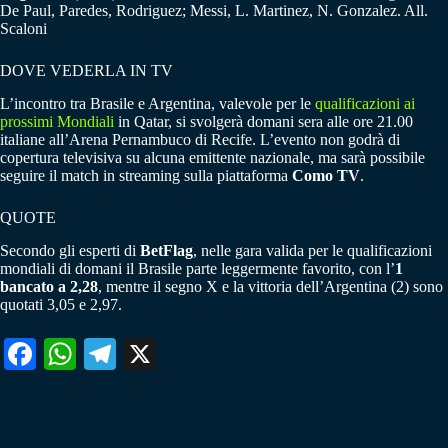
De Paul, Paredes, Rodriguez; Messi, L. Martinez, N. Gonzalez. All.
Scaloni
DOVE VEDERLA IN TV
L’incontro tra Brasile e Argentina, valevole per le
qualificazioni ai
prossimi Mondiali
in Qatar, si svolgerà domani sera alle ore 21.00
italiane all’Arena Pernambuco di Recife. L’evento non godrà di
copertura televisiva su alcuna emittente nazionale, ma sarà possibile
seguire il match in streaming sulla piattaforma
Como TV
.
QUOTE
Secondo gli esperti di
BetFlag
, nelle gara valida per le qualificazioni
mondiali di domani il Brasile parte leggermente favorito, con l’
1
bancato a 2,28
, mentre il segno X e la vittoria dell’Argentina (2) sono
quotati 3,05 e 2,97.
Fa
W
Te
X
ce
ha
le
bo
ts
gr