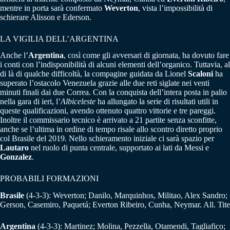
mentre in porta sarà confermato
Weverton
, vista l’impossibilità di
schierare Alisson e Ederson.
LA VIGILIA DELL’ARGENTINA
Anche l’
Argentina
, così come gli avversari di giornata, ha dovuto fare
i conti con l’indisponibilità di alcuni elementi dell’organico. Tuttavia, al
di là di qualche difficoltà, la compagine guidata da Lionel
Scaloni
ha
superato l’ostacolo Venezuela grazie alle due reti siglate nei venti
minuti finali dai due Correa. Con la conquista dell’intera posta in palio
nella gara di ieri, l’
Albiceleste
ha allungato la serie di risultati utili in
queste qualificazioni, avendo ottenuto quattro vittorie e tre pareggi.
Inoltre il commissario tecnico è arrivato a 21 partite senza sconfitte,
anche se l’ultima in ordine di tempo risale allo scontro diretto proprio
col Brasile del 2019. Nello schieramento iniziale ci sarà spazio per
Lautaro
nel ruolo di punta centrale, supportato ai lati da Messi e
Gonzalez
.
PROBABILI FORMAZIONI
Brasile
(4-3-3): Weverton; Danilo, Marquinhos, Militao, Alex Sandro;
Gerson, Casemiro, Paquetá; Everton Ribeiro, Cunha, Neymar. All. Tite
Argentina
(4-3-3): Martinez; Molina, Pezzella, Otamendi, Tagliafico;