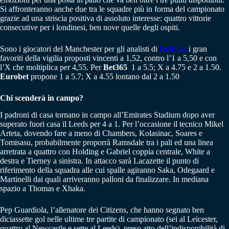
Si affronteranno anche due tra le squadre più in forma del campionato
grazie ad una striscia positiva di assoluto interesse: quattro vittorie
consecutive per i londinesi, ben nove quelle degli ospiti.
Sono i giocatori del Manchester per gli analisti di
BetFlag
i gran
favoriti della vigilia proposti vincenti a 1,52, contro l’1 a 5,50 e con
l’X che moltiplica per 4,55. Per
Bet365
1 a 5.5; X a 4.75 e 2 a 1.50.
Eurobet
propone 1 a 5.7; X a 4.55 lontano dal 2 a 1.50
Chi scenderà in campo?
I padroni di casa tornano in campo all’Emirates Stadium dopo aver
superato fuori casa il Leeds per 4 a 1. Per l’occasione il tecnico Mikel
Arteta, dovendo fare a meno di Chambers, Kolasinac, Soares e
Tomisasu, probabilmente proporrà Ramsdale tra i pali ed una linea
arretrata a quattro con Holding e Gabriel coppia centrale, White a
destra e Tierney a sinistra. In attacco sarà Lacazette il punto di
riferimento della squadra alle cui spalle agiranno Saka, Odegaard e
Martinelli dai quali arriveranno palloni da finalizzare. In mediana
spazio a Thomas e Xhaka.
Pep Guardiola, l’allenatore dei Citizens, che hanno segnato ben
diciassette gol nelle ultime tre partite di campionato (sei al Leicester,
quattro al Newcastle e sette al Leeds), preso atto dell’indisponibilità di