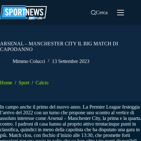
Salta
al
Cerca
contenuto
ARSENAL – MANCHESTER CITY IL BIG MATCH DI
CAPODANNO
Mimmo Colucci
13 Settembre 2023
Home
/
Sport
/
Calcio
In campo anche il primo del nuovo anno. La Premier League festeggia
l’arrivo del 2022 con un turno che propone uno scontro al vertice di
assoluto interesse come Arsenal – Manchester City, la prima e la quarta
contro. I padroni di casa hanno al proprio attivo trentacinque punti in
classifica, quindici in meno della capolista che ha disputato una gara in
più. Match clou, con fischio d’inizio alle 13:30, che promette forti
emozioni per una posta in palio che va ben oltre i tre punti disponibili.