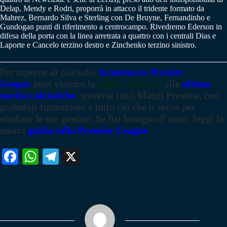
Delap, Mendy e Rodri, proporrà in attacco il tridente formato da
Mahrez, Bernardo Silva e Sterling con De Bruyne, Fernandinho e
Gundogan punti di riferimento a centrocampo. Rivedremo Ederson in
difesa della porta con la linea arretrata a quattro con i centrali Dias e
Laporte e Cancelo terzino destro e Zinchenko terzino sinistro.
Per saperne di più
sulle
Scommesse Premier
League
puoi visitare la
pagina dedicata
alle
ultime
novità calcistiche
: troverai tanti Match Preview, con
probabili formazioni e tutto ciò che ti serve per
studiare le tue giocate. Se hai bisogno d’aiuto, leggi la
nostra
guida sulla Premier League
.
Fa
W
Te
X
ce
ha
le
bo
ts
gr
ok
A
a
pp
m