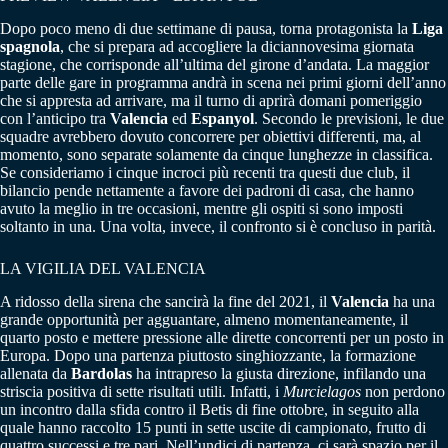
Dopo poco meno di due settimane di pausa, torna protagonista la
Liga
spagnola
, che si prepara ad accogliere la diciannovesima giornata
stagione, che corrisponde all’ultima del girone d’andata. La maggior
parte delle gare in programma andrà in scena nei primi giorni dell’anno
che si appresta ad arrivare, ma il turno di aprirà domani pomeriggio
con l’anticipo tra
Valencia
ed
Espanyol
. Secondo le previsioni, le due
squadre avrebbero dovuto concorrere per obiettivi differenti, ma, al
momento, sono separate solamente da cinque lunghezze in classifica.
Se consideriamo i cinque incroci più recenti tra questi due club, il
bilancio pende nettamente a favore dei padroni di casa, che hanno
avuto la meglio in tre occasioni, mentre gli ospiti si sono imposti
soltanto in una. Una volta, invece, il confronto si è concluso in parità.
LA VIGILIA DEL VALENCIA
A ridosso della sirena che sancirà la fine del 2021, il
Valencia
ha una
grande opportunità per agguantare, almeno momentaneamente, il
quarto posto e mettere pressione alle dirette concorrenti per un posto in
Europa. Dopo una partenza piuttosto singhiozzante, la formazione
allenata da
Bardolas
ha intrapreso la giusta direzione, infilando una
striscia positiva di sette risultati utili. Infatti, i
Murcielagos
non perdono
un incontro dalla sfida contro il Betis di fine ottobre, in seguito alla
quale hanno raccolto 15 punti in sette uscite di campionato, frutto di
quattro successi e tre pari. Nell’undici di partenza, ci sarà spazio per il