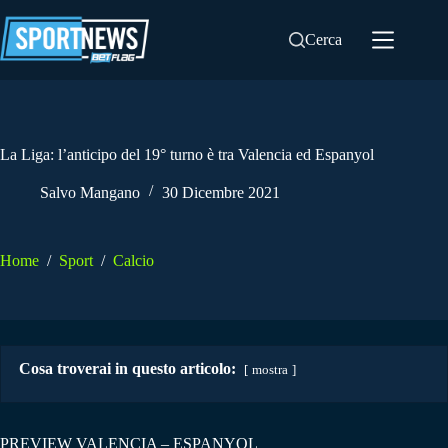
Salta
al
Cerca
contenuto
La Liga: l’anticipo del 19° turno è tra Valencia ed Espanyol
Salvo Mangano
30 Dicembre 2021
Home
/
Sport
/
Calcio
Cosa troverai in questo articolo:
mostra
PREVIEW VALENCIA – ESPANYOL