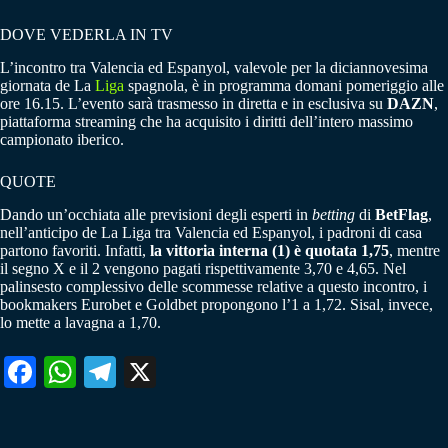
DOVE VEDERLA IN TV
L’incontro tra Valencia ed Espanyol, valevole per la diciannovesima
giornata de La
Liga
spagnola, è in programma domani pomeriggio alle
ore 16.15. L’evento sarà trasmesso in diretta e in esclusiva su
DAZN
,
piattaforma streaming che ha acquisito i diritti dell’intero massimo
campionato iberico.
QUOTE
Dando un’occhiata alle previsioni degli esperti in
betting
di
BetFlag
,
nell’anticipo de La Liga tra Valencia ed Espanyol, i padroni di casa
partono favoriti. Infatti,
la vittoria interna (1) è quotata 1,75
, mentre
il segno X e il 2 vengono pagati rispettivamente 3,70 e 4,65. Nel
palinsesto complessivo delle scommesse relative a questo incontro, i
bookmakers Eurobet e Goldbet propongono l’1 a 1,72. Sisal, invece,
lo mette a lavagna a 1,70.
Fa
W
Te
X
ce
ha
le
bo
ts
gr