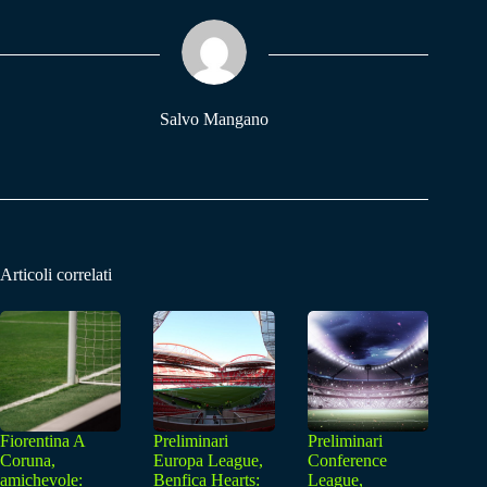
ok
A
a
pp
m
Salvo Mangano
Articoli correlati
Fiorentina A
Preliminari
Preliminari
Coruna,
Europa League,
Conference
amichevole:
Benfica Hearts:
League,