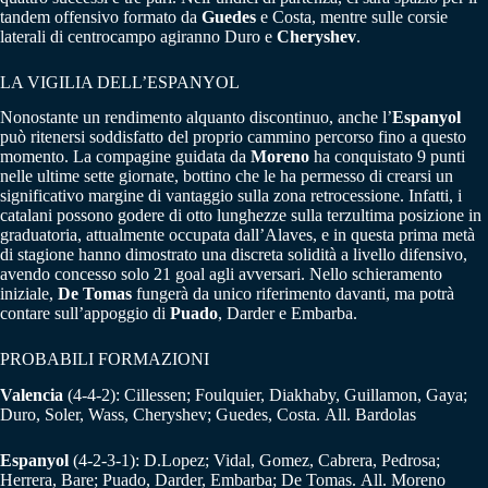
tandem offensivo formato da
Guedes
e Costa, mentre sulle corsie
laterali di centrocampo agiranno Duro e
Cheryshev
.
LA VIGILIA DELL’ESPANYOL
Nonostante un rendimento alquanto discontinuo, anche l’
Espanyol
può ritenersi soddisfatto del proprio cammino percorso fino a questo
momento. La compagine guidata da
Moreno
ha conquistato 9 punti
nelle ultime sette giornate, bottino che le ha permesso di crearsi un
significativo margine di vantaggio sulla zona retrocessione. Infatti, i
catalani possono godere di otto lunghezze sulla terzultima posizione in
graduatoria, attualmente occupata dall’Alaves, e in questa prima metà
di stagione hanno dimostrato una discreta solidità a livello difensivo,
avendo concesso solo 21 goal agli avversari. Nello schieramento
iniziale,
De Tomas
fungerà da unico riferimento davanti, ma potrà
contare sull’appoggio di
Puado
, Darder e Embarba.
PROBABILI FORMAZIONI
Valencia
(4-4-2): Cillessen; Foulquier, Diakhaby, Guillamon, Gaya;
Duro, Soler, Wass, Cheryshev; Guedes, Costa. All. Bardolas
Espanyol
(4-2-3-1): D.Lopez; Vidal, Gomez, Cabrera, Pedrosa;
Herrera, Bare; Puado, Darder, Embarba; De Tomas. All. Moreno