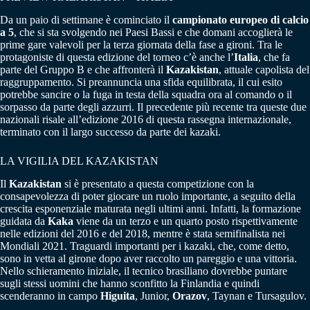
Da un paio di settimane è cominciato il
campionato europeo di calcio
a 5
, che si sta svolgendo nei Paesi Bassi e che domani accoglierà le
prime gare valevoli per la terza giornata della fase a gironi. Tra le
protagoniste di questa edizione del torneo c’è anche l’
Italia
, che fa
parte del Gruppo B e che affronterà il
Kazakistan
, attuale capolista del
raggruppamento. Si preannuncia una sfida equilibrata, il cui esito
potrebbe sancire o la fuga in testa della squadra ora al comando o il
sorpasso da parte degli azzurri. Il precedente più recente tra queste due
nazionali risale all’edizione 2016 di questa rassegna internazionale,
terminato con il largo successo da parte dei kazaki.
LA VIGILIA DEL KAZAKISTAN
Il
Kazakistan
si è presentato a questa competizione con la
consapevolezza di poter giocare un ruolo importante, a seguito della
crescita esponenziale maturata negli ultimi anni. Infatti, la formazione
guidata da
Kaka
viene da un terzo e un quarto posto rispettivamente
nelle edizioni del 2016 e del 2018, mentre è stata semifinalista nei
Mondiali 2021. Traguardi importanti per i kazaki, che, come detto,
sono in vetta al girone dopo aver raccolto un pareggio e una vittoria.
Nello schieramento iniziale, il tecnico brasiliano dovrebbe puntare
sugli stessi uomini che hanno sconfitto la Finlandia e quindi
scenderanno in campo
Higuita
, Junior,
Orazov
, Taynan e Tursagulov.