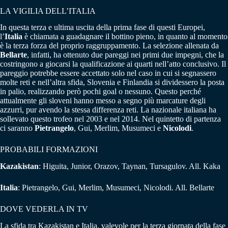
LA VIGILIA DELL’ITALIA
In questa terza e ultima uscita della prima fase di questi Europei,
l’
Italia
è chiamata a guadagnare il bottino pieno, in quanto al momento
è la terza forza del proprio raggruppamento. La selezione allenata da
Bellarte
, infatti, ha ottenuto due pareggi nei primi due impegni, che la
costringono a giocarsi la qualificazione ai quarti nell’atto conclusivo. Il
pareggio potrebbe essere accettato solo nel caso in cui si segnassero
molte reti e nell’altra sfida, Slovenia e Finlandia si dividessero la posta
in palio, realizzando però pochi goal o nessuno. Questo perché
attualmente gli sloveni hanno messo a segno più marcature degli
azzurri, pur avendo la stessa differenza reti. La nazionale italiana ha
sollevato questo trofeo nel 2003 e nel 2014. Nel quintetto di partenza
ci saranno
Pietrangelo
, Gui, Merlim, Musumeci e
Nicolodi
.
PROBABILI FORMAZIONI
Kazakistan
: Higuita, Junior, Orazov, Taynan, Tursagulov. All. Kaka
Italia
: Pietrangelo, Gui, Merlim, Musumeci, Nicolodi. All. Bellarte
DOVE VEDERLA IN TV
La sfida tra Kazakistan e Italia, valevole per la terza giornata della fase