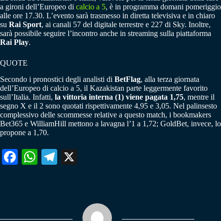
a gironi dell’Europeo di
calcio a 5
, è in programma domani pomeriggio
alle ore 17.30. L’evento sarà trasmesso in diretta televisiva e in chiaro
su
Rai Sport
, ai canali 57 del digitale terrestre e 227 di Sky. Inoltre,
sarà possibile seguire l’incontro anche in streaming sulla piattaforma
Rai Play
.
QUOTE
Secondo i pronostici degli analisti di
BetFlag
, alla terza giornata
dell’Europeo di calcio a 5, il Kazakistan parte leggermente favorito
sull’Italia. Infatti,
la vittoria interna (1) viene pagata 1,75
, mentre il
segno X e il 2 sono quotati rispettivamente 4,95 e 3,05. Nel palinsesto
complessivo delle scommesse relative a questo match, i bookmakers
Bet365 e WilliamHill mettono a lavagna l’1 a 1,72; GoldBet, invece, lo
propone a 1,70.
Fa
W
Te
X
ce
ha
le
bo
ts
gr
ok
A
a
pp
m