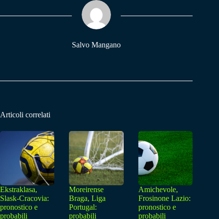
ok
A
a
pp
m
Salvo Mangano
Articoli correlati
Ekstraklasa,
Moreirense
Amichevole,
Slask-Cracovia:
Braga, Liga
Frosinone Lazio:
pronostico e
Portugal:
pronostico e
probabili
probabili
probabili