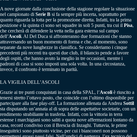
A nove giornate dalla conclusione della stagione regolare la situazione
nel campionato di
Serie B
si fa sempre più incerta, soprattutto per
quanto riguarda la lotta per la promozione diretta. Infatti, tra la prima
posizione e la quinta ci sono sei squadre in soli 5 punti, tra cui il
Pisa
,
che cercherà di difendere la vetta nella gara esterna sul campo
dell’
Ascoli
. Al Del Duca si affronteranno due formazioni che stanno
attraversando un buon momento di forma e che, al momento, sono
separate da nove lunghezze in classifica. Se consideriamo i cinque
precedenti più recenti tra questi due club, il bilancio pende a favore
degli ospiti, che hanno avuto la meglio in tre occasioni, mentre i
padroni di casa si sono imposti una sola volta. In una circostanza,
invece, il confronto è terminato in parità.
LA VIGILIA DELL’ASCOLI
Grazie ai tre punti conquistati in casa della SPAL, l’
Ascoli
è riuscito a
tenersi stretto l’ottavo posto, che coincide con l’ultimo disponibile per
partecipare alla fase play-off. La formazione allenata da Andrea
Sottil
sta disputando un’annata al di sopra delle aspettative societarie, con un
rendimento strabiliante in trasferta. Infatti, con la vittoria in terra
estense i marchigiani sono saliti a quota nove affermazioni lontano da
casa, record condiviso con il Brescia di Inzaghi. Tuttavia, le prime
inseguitrici sono piuttosto vicine, per cui i bianconeri non possono
permettersi grossi passi falsi. Nell’undici di partenza, l’ex tecnico del