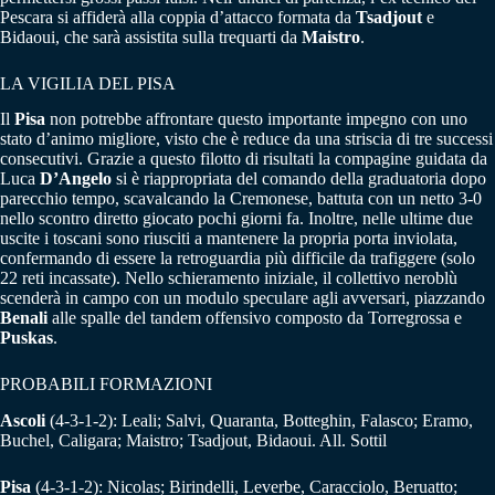
Pescara si affiderà alla coppia d’attacco formata da
Tsadjout
e
Bidaoui, che sarà assistita sulla trequarti da
Maistro
.
LA VIGILIA DEL PISA
Il
Pisa
non potrebbe affrontare questo importante impegno con uno
stato d’animo migliore, visto che è reduce da una striscia di tre successi
consecutivi. Grazie a questo filotto di risultati la compagine guidata da
Luca
D’Angelo
si è riappropriata del comando della graduatoria dopo
parecchio tempo, scavalcando la Cremonese, battuta con un netto 3-0
nello scontro diretto giocato pochi giorni fa. Inoltre, nelle ultime due
uscite i toscani sono riusciti a mantenere la propria porta inviolata,
confermando di essere la retroguardia più difficile da trafiggere (solo
22 reti incassate). Nello schieramento iniziale, il collettivo neroblù
scenderà in campo con un modulo speculare agli avversari, piazzando
Benali
alle spalle del tandem offensivo composto da Torregrossa e
Puskas
.
PROBABILI FORMAZIONI
Ascoli
(4-3-1-2): Leali; Salvi, Quaranta, Botteghin, Falasco; Eramo,
Buchel, Caligara; Maistro; Tsadjout, Bidaoui. All. Sottil
Pisa
(4-3-1-2): Nicolas; Birindelli, Leverbe, Caracciolo, Beruatto;