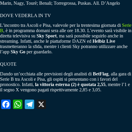
Marin, Nagy, Tourè; Benali; Torregrossa, Puskas. All. D’Angelo
DOVE VEDERLA IN TV
L’incontro tra Ascoli e Pisa, valevole per la trentesima giornata di
Serie
B
, è in programma domani sera alle ore 18.30. L’evento sarà visibile in
diretta televisiva su
Sky Sport
, ma sarà possibile seguirlo anche in
streaming. Infatti, anche le piattaforme DAZN ed
Helbiz Live
trasmetteranno la sfida, mentre i clienti Sky potranno utilizzare anche
l’app
Sky Go
per guardarlo.
QUOTE
Dando un’occhiata alle previsioni degli analisti di
BetFlag
, alla gara di
Serie B tra Ascoli e Pisa, gli ospiti si presentano con i favori del
pronostico. Infatti,
la vittoria esterna (2) è quotata 2,55
, mentre l’1 e
il segno X vengono pagati rispettivamente 2,85 e 3,05.
Fa
W
Te
X
ce
ha
le
bo
ts
gr